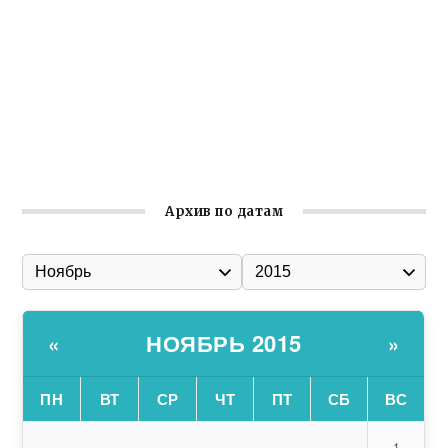
Встреча с активом Ялтинской организации Русской
общины Крыма
Заслуженная награда руководителю волонтёрской
организации
Ильин день: история и значение праздника
Гумпомощь для десантников накануне Дня ВДВ
Архив по датам
НОЯБРЬ 2015
«
»
ПН
ВТ
СР
ЧТ
ПТ
СБ
ВС
1