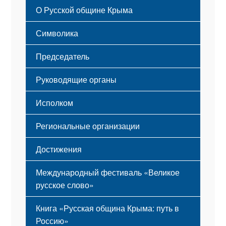
О Русской общине Крыма
Этапы становления
Символика
Принципы деятельности
Флаг
Структура
Председатель
Герб
Мероприятия
Гимн
Устав
Руководящие органы
Исполком
Региональные организации
Достижения
Международный фестиваль «Великое
русское слово»
Книга «Русская община Крыма: путь в
Россию»