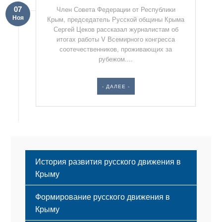
07
Член Совета Федерации от Республики
Ноя
Крым, председатель Русской общины Крыма
Сергей Цеков рассказал журналистам об
итогах работы V Всемирного конгресса
соотечественников, проживающих за
рубежом....
- ДАЛЕЕ -
История развития русского движения в
Крыму
Формирование русского движения в
Крыму
Русский Крым