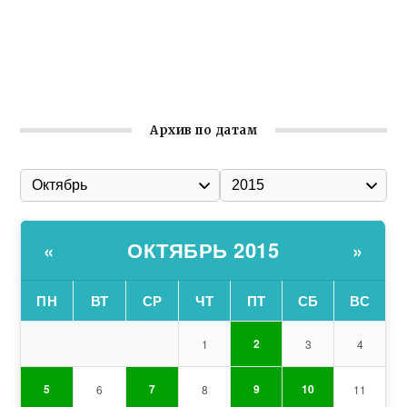
Улица Карла Маркса в Феодосии стала улицей
Соборной
Состоялось собрание Симферопольской городской
организации Русской общины Крыма
Архив по датам
ОКТЯБРЬ 2015
«
»
ПН
ВТ
СР
ЧТ
ПТ
СБ
ВС
2
1
3
4
5
7
9
10
6
8
11