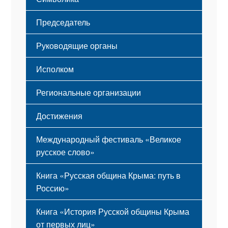
Принципы деятельности
Флаг
Структура
Председатель
Герб
Мероприятия
Гимн
Устав
Руководящие органы
Исполком
Региональные организации
Достижения
Международный фестиваль «Великое
русское слово»
Книга «Русская община Крыма: путь в
Россию»
Книга «История Русской общины Крыма
от первых лиц»