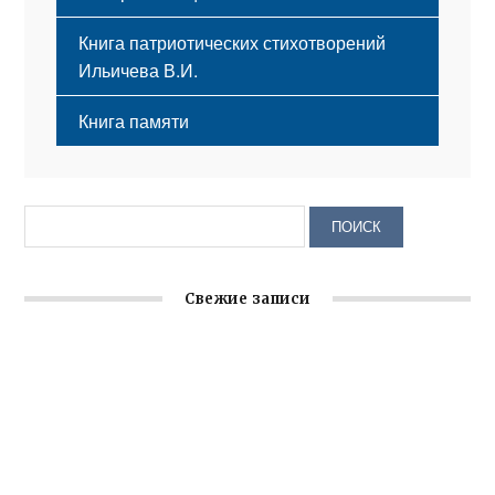
Книга патриотических стихотворений
Ильичева В.И.
Книга памяти
Свежие записи
Заслуженная награда руководителю волонтёрской
организации
Ильин день: история и значение праздника
Гумпомощь для десантников накануне Дня ВДВ