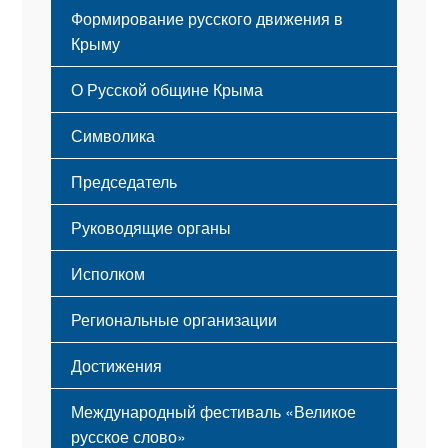
Формирование русского движения в
Крыму
Русский Крым
О Русской общине Крыма
Этапы становления
Символика
Принципы деятельности
Флаг
Структура
Председатель
Герб
Мероприятия
Гимн
Устав
Руководящие органы
Исполком
Региональные организации
Достижения
Международный фестиваль «Великое
русское слово»