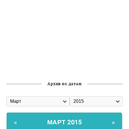
Заслуженная награда руководителю волонтёрской
организации
Ильин день: история и значение праздника
Гумпомощь для десантников накануне Дня ВДВ
Улица Карла Маркса в Феодосии стала улицей
Соборной
Состоялось собрание Симферопольской городской
организации Русской общины Крыма
Архив по датам
МАРТ 2015
«
»