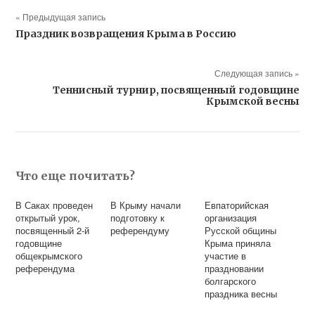
« Предыдущая запись
Праздник возвращения Крыма в Россию
Следующая запись »
Теннисный турнир, посвященный годовщине
Крымской весны
Что еще почитать?
В Саках проведен
В Крыму начали
Евпаторийская
открытый урок,
подготовку к
организация
посвященный 2-й
референдуму
Русской общины
годовщине
Крыма приняла
общекрымского
участие в
референдума
праздновании
болгарского
праздника весны