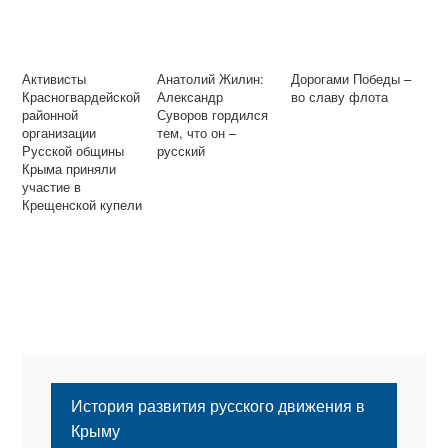
Активисты
Анатолий Жилин:
Дорогами Победы –
Красногвардейской
Александр
во славу флота
районной
Суворов гордился
организации
тем, что он –
Русской общины
русский
Крыма приняли
участие в
Крещенской купели
История развития русского движения в
Крыму