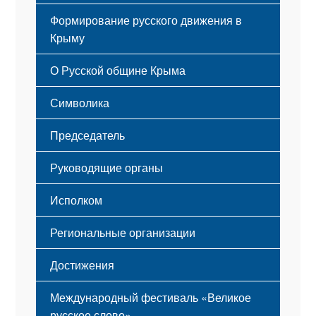
Формирование русского движения в
Крыму
Русский Крым
О Русской общине Крыма
Этапы становления
Символика
Принципы деятельности
Флаг
Структура
Председатель
Герб
Мероприятия
Гимн
Устав
Руководящие органы
Исполком
Региональные организации
Достижения
Международный фестиваль «Великое
русское слово»