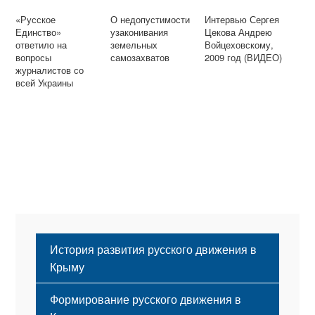
«Русское
О недопустимости
Интервью Сергея
Единство»
узаконивания
Цекова Андрею
ответило на
земельных
Войцеховскому,
вопросы
самозахватов
2009 год (ВИДЕО)
журналистов со
всей Украины
История развития русского движения в
Крыму
Формирование русского движения в