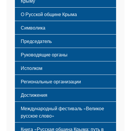
Крыму
Русский Крым
О Русской общине Крыма
Этапы становления
Символика
Принципы деятельности
Флаг
Структура
Председатель
Герб
Мероприятия
Гимн
Устав
Руководящие органы
Исполком
Региональные организации
Достижения
Международный фестиваль «Великое
русское слово»
Книга «Русская община Крыма: путь в