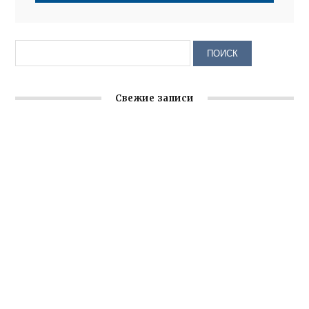
Свежие записи
Заслуженная награда руководителю волонтёрской
организации
Ильин день: история и значение праздника
Гумпомощь для десантников накануне Дня ВДВ
Улица Карла Маркса в Феодосии стала улицей
Соборной
Состоялось собрание Симферопольской городской
организации Русской общины Крыма