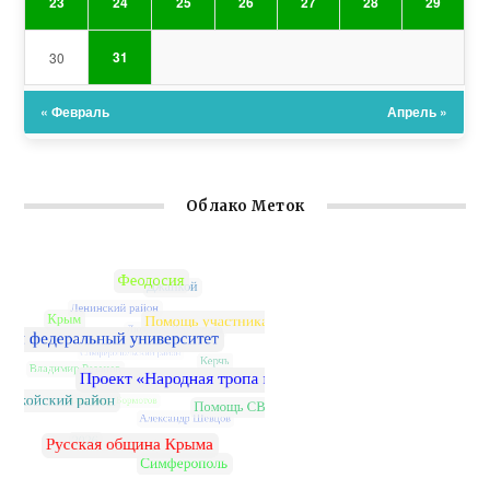
23
24
25
26
27
28
29
31
30
« Февраль
Апрель »
Облако Меток