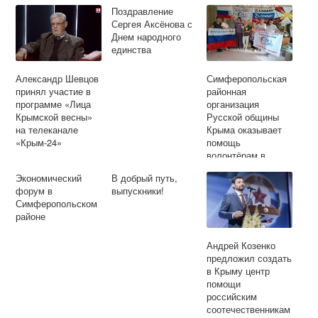
Поздравление
Сергея Аксёнова с
Днем народного
единства
Александр Шевцов
Симферопольская
принял участие в
районная
программе «Лица
организация
Крымской весны»
Русской общины
на телеканале
Крыма оказывает
«Крым-24»
помощь
волонтёрам в
производстве
Экономический
В добрый путь,
защитного
форум в
выпускники!
оборудования для
Симферопольском
наших бойцов
районе
Андрей Козенко
предложил создать
в Крыму центр
помощи
российским
соотечественникам