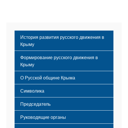
История развития русского движения в
Крыму
Формирование русского движения в
Крыму
Русский Крым
О Русской общине Крыма
Этапы становления
Символика
Принципы деятельности
Флаг
Структура
Председатель
Герб
Мероприятия
Гимн
Устав
Руководящие органы