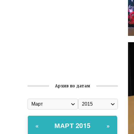
Встреча с активом Ялтинской
организации Русской общины Крыма
Заслуженная награда руководителю
волонтёрской организации
Ильин день: история и значение
праздника
Гумпомощь для десантников накануне
Дня ВДВ
Архив по датам
МАРТ 2015
«
»