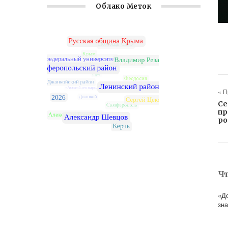
Облако Меток
« 
Се
пр
ро
Ч
«Д
зн