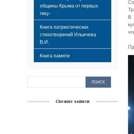
Со
общины Крыма от первых
Тр
лиц»
В 
ку
Книга патриотических
чт
стихотворений Ильичева
В.И.
Пр
Книга памяти
Свежие записи
Крымское отделение «Ассамблеи
народов России» реализует проект «С
чего начинается Родина»