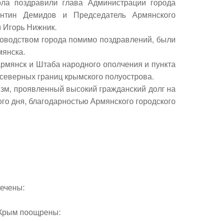
ола поздравили глава Администрации города
нтин Демидов и Председатель Армянского
м Игорь Нижник.
ководством города помимо поздравлений, были
мянска.
рмянск и Штаба народного ополчения и пункта
 северных границ крымского полуострова.
изм, проявленный высокий гражданский долг на
го дня, благодарностью
Армянского городского
мечены:
 Крым поощрены: