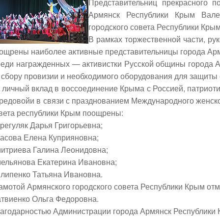
Представительниц прекрасного п
Армянск Республики Крым Вале
городского совета Республики Кры
В рамках торжественной части, ру
ощрены наиболее активные представительницы города Ар
еди награжденных — активистки Русской общины города А
 сбору провизии и необходимого оборудования для защиты
 личный вклад в воссоединение Крыма с Россией, патриот
редовой
и в связи с празднованием Международного женско
вета республики Крым
поощрены:
регуляк Дарья Григорьевна;
асова Елена Куприяновна;
итриева Галина Леонидовна;
ельянова Екатерина Ивановна;
липенко Татьяна Ивановна.
амотой Армянского городского совета Республики Крым от
твиенко Ольга Федоровна.
агодарностью Администрации города Армянск Республики