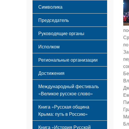
Этапы становления
Символика
Принципы деятельности
Флаг
Структура
Председатель
Герб
Мероприятия
Гимн
Устав
по
Руководящие органы
Ср
по
Исполком
За
пе
Региональные организации
со
Достижения
Бе
Вл
Международный фестиваль
Дм
«Великое русское слово»
Ем
Пи
Книга «Русская община
Гр
Крыма: путь в Россию»
Ма
Бл
Книга «История Русской