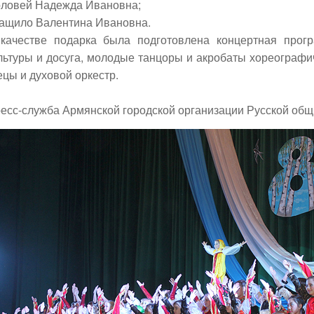
ловей Надежда Ивановна;
ащило Валентина Ивановна.
качестве подарка была подготовлена концертная прог
льтуры и досуга, молодые танцоры и акробаты хореограф
ецы и духовой оркестр.
есс-служба Армянской городской организации Русской об