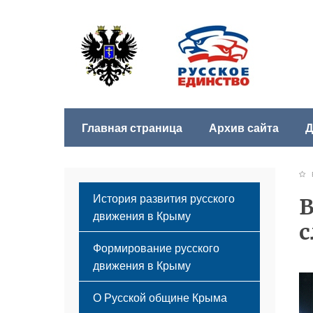
Главная страница
Архив сайта
Д
Б
История развития русского
В
движения в Крыму
с
Формирование русского
движения в Крыму
Русский Крым
О Русской общине Крыма