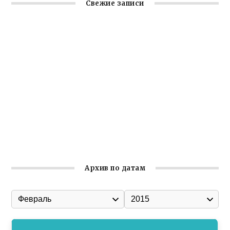
Свежие записи
Крымское отделение «Ассамблеи народов России»
реализует проект «С чего начинается Родина»
Встреча с активом Ялтинской организации Русской
общины Крыма
Заслуженная награда руководителю волонтёрской
организации
Ильин день: история и значение праздника
Гумпомощь для десантников накануне Дня ВДВ
Архив по датам