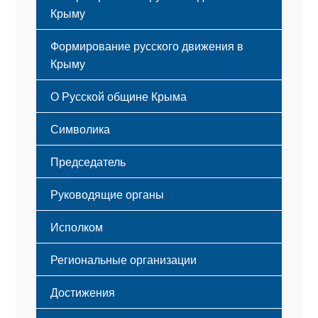
Крыму
Формирование русского движения в
Крыму
Русский Крым
О Русской общине Крыма
Этапы становления
Символика
Принципы деятельности
Флаг
Структура
Председатель
Герб
Мероприятия
Гимн
Устав
Руководящие органы
Исполком
Региональные организации
Достижения