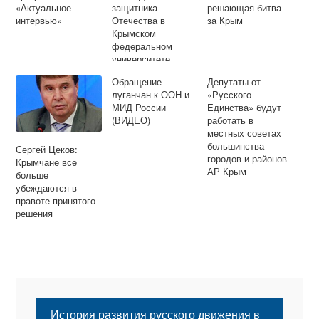
«Актуальное
защитника
решающая битва
интервью»
Отечества в
за Крым
Крымском
федеральном
университете
Обращение
Депутаты от
луганчан к ООН и
«Русского
МИД России
Единства» будут
(ВИДЕО)
работать в
местных советах
большинства
Сергей Цеков:
городов и районов
Крымчане все
АР Крым
больше
убеждаются в
правоте принятого
решения
История развития русского движения в