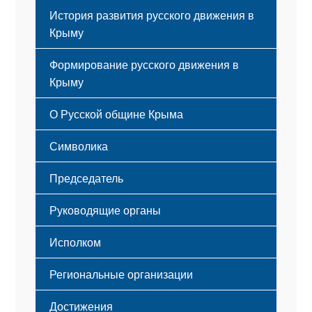
История развития русского движения в
Крыму
Формирование русского движения в
Крыму
Русский Крым
О Русской общине Крыма
Этапы становления
Символика
Принципы деятельности
Флаг
Структура
Председатель
Герб
Мероприятия
Гимн
Устав
Руководящие органы
Исполком
Региональные организации
Достижения