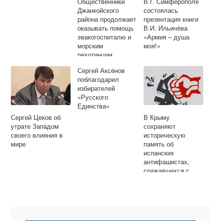
Общественники
В г. Симферополе
Джанкойского
состоялась
района продолжает
презентация книги
оказывать помощь
В.И. Ильичёва
эвакогоспиталю и
«Армия – душа
морским
моя!»
пехотинцам
Сергей Аксёнов
поблагодарил
избирателей
«Русского
Единства»
Сергей Цеков об
В Крыму
утрате Западом
сохраняют
своего влияния в
историческую
мире
память об
испанских
антифашистах,
сражавшихся с
немецко-
фашистскими
захватчиками