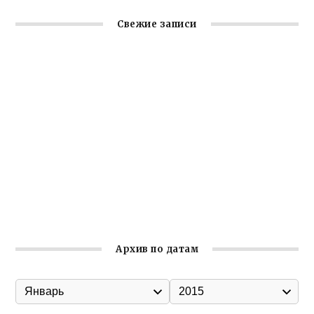
Свежие записи
Крымское отделение «Ассамблеи народов России»
реализует проект «С чего начинается Родина»
Встреча с активом Ялтинской организации Русской
общины Крыма
Заслуженная награда руководителю волонтёрской
организации
Ильин день: история и значение праздника
Гумпомощь для десантников накануне Дня ВДВ
Архив по датам