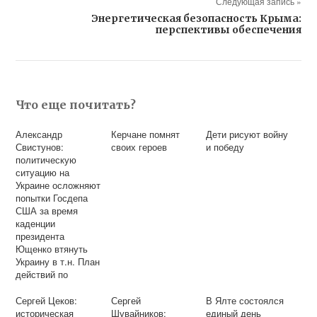
Следующая запись »
Энергетическая безопасность Крыма:
перспективы обеспечения
Что еще почитать?
Александр
Керчане помнят
Дети рисуют войну
Свистунов:
своих героев
и победу
политическую
ситуацию на
Украине осложняют
попытки Госдепа
США за время
каденции
президента
Ющенко втянуть
Украину в т.н. План
действий по
членству в НАТО
Сергей Цеков:
Сергей
В Ялте состоялся
историческая
Шувайников:
единый день