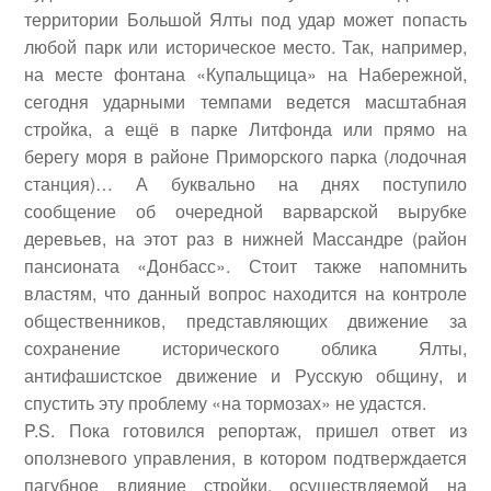
территории Большой Ялты под удар может попасть
любой парк или историческое место. Так, например,
на месте фонтана «Купальщица» на Набережной,
сегодня ударными темпами ведется масштабная
стройка, а ещё в парке Литфонда или прямо на
берегу моря в районе Приморского парка (лодочная
станция)… А буквально на днях поступило
сообщение об очередной варварской вырубке
деревьев, на этот раз в нижней Массандре (район
пансионата «Донбасс»
.
Стоит также напомнить
властям, что данный вопрос находится на контроле
общественников, представляющих движение за
сохранение исторического облика Ялты,
антифашистское движение и Русскую общину, и
спустить эту проблему «на тормозах» не удастся.
P.S. Пока готовился репортаж, пришел ответ из
оползневого управления, в котором подтверждается
пагубное влияние стройки, осуществляемой на