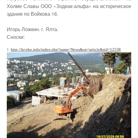
Холме Славы ООО «Зодиак-альфа» на историческое
здание по Войкова 16.
Игорь Ложкин. г. Ялта
.
Сноски:
1.
http://kr-eho.info/index.php?name=News&op=article&sid=12538