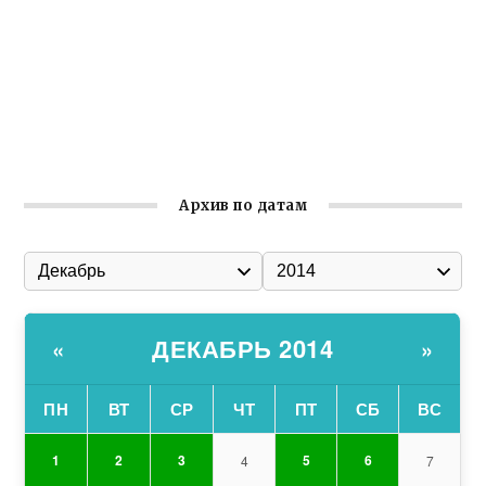
общины Крыма
Заслуженная награда руководителю волонтёрской
организации
Ильин день: история и значение праздника
Гумпомощь для десантников накануне Дня ВДВ
Архив по датам
ДЕКАБРЬ 2014
«
»
ПН
ВТ
СР
ЧТ
ПТ
СБ
ВС
1
2
3
5
6
4
7