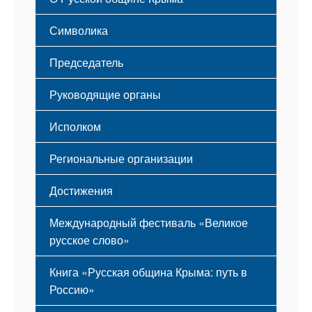
Этапы становления
Символика
Принципы деятельности
Флаг
Структура
Председатель
Герб
Мероприятия
Гимн
Устав
Руководящие органы
Исполком
Региональные организации
Достижения
Международный фестиваль «Великое
русское слово»
Книга «Русская община Крыма: путь в
Россию»