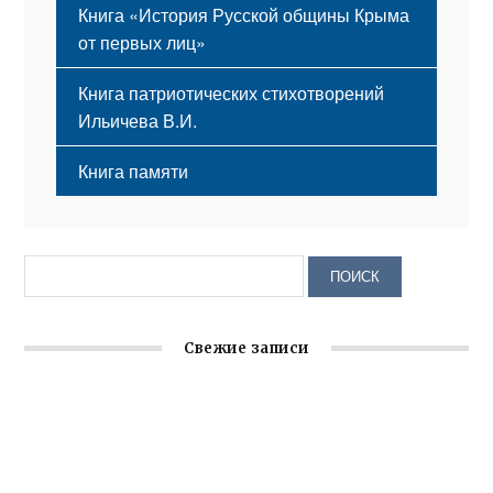
Книга «История Русской общины Крыма
от первых лиц»
Книга патриотических стихотворений
Ильичева В.И.
Книга памяти
Свежие записи
Крымское отделение «Ассамблеи народов России»
реализует проект «С чего начинается Родина»
Встреча с активом Ялтинской организации Русской