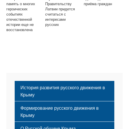
память о многих
Правительству
приёма граждан
героических
Латвии придется
событиях
считаться с
отечественной
интересами
истории еще не
русских
восстановлена
История развития русского движения в
Крыму
Формирование русского движения в
Крыму
Русский Крым
О Русской общине Крыма