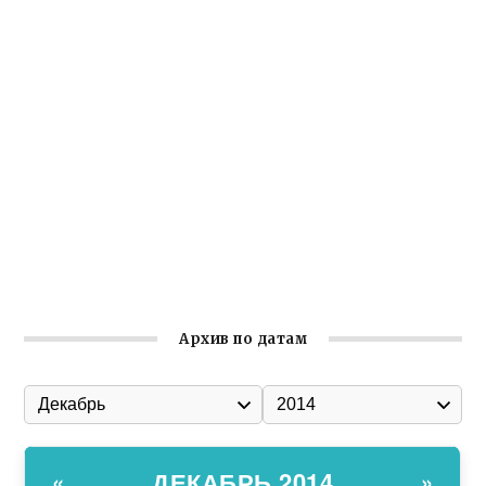
Заслуженная награда руководителю волонтёрской
организации
Ильин день: история и значение праздника
Гумпомощь для десантников накануне Дня ВДВ
Улица Карла Маркса в Феодосии стала улицей
Соборной
Состоялось собрание Симферопольской городской
организации Русской общины Крыма
Архив по датам
ДЕКАБРЬ 2014
«
»