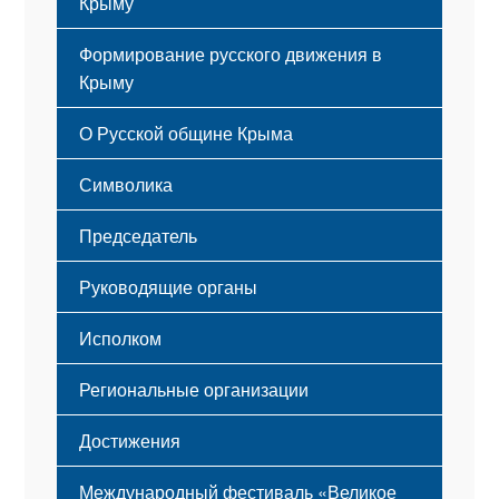
Крыму
Формирование русского движения в
Крыму
Русский Крым
О Русской общине Крыма
Этапы становления
Символика
Принципы деятельности
Флаг
Структура
Председатель
Герб
Мероприятия
Гимн
Устав
Руководящие органы
Исполком
Региональные организации
Достижения
Международный фестиваль «Великое