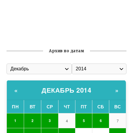
Улица Карла Маркса в Феодосии стала улицей
Соборной
Состоялось собрание Симферопольской городской
организации Русской общины Крыма
Архив по датам
ДЕКАБРЬ 2014
«
»
ПН
ВТ
СР
ЧТ
ПТ
СБ
ВС
1
2
3
5
6
4
7