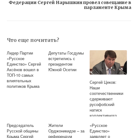
Федерации Сергей Нарышкин провел совещание в
парламенте Крыма
Что еще почитать?
Лидер Партии
Депутаты Госдумы
«Русское
встретились с
Единство» Сергей
президентом
Аксёнов вошел в
Южной Осетии
ТОП-10 самых
влиятельных
Сергей Цеков:
политиков Крыма
Наши
соотечественники
сдерживают
русофобский
натиск
коллективного
Запада
Председатель
Жители
«Русское
Русской общины
Орджоникидзе – за
Единство»
Крыма Сергей
референдум
заявляет о