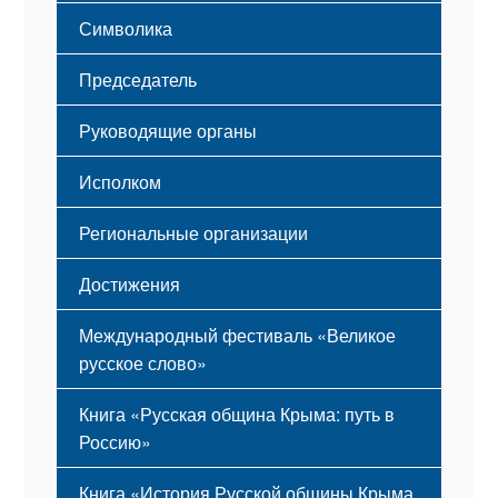
Этапы становления
Символика
Принципы деятельности
Флаг
Структура
Председатель
Герб
Мероприятия
Гимн
Устав
Руководящие органы
Исполком
Региональные организации
Достижения
Международный фестиваль «Великое
русское слово»
Книга «Русская община Крыма: путь в
Россию»
Книга «История Русской общины Крыма