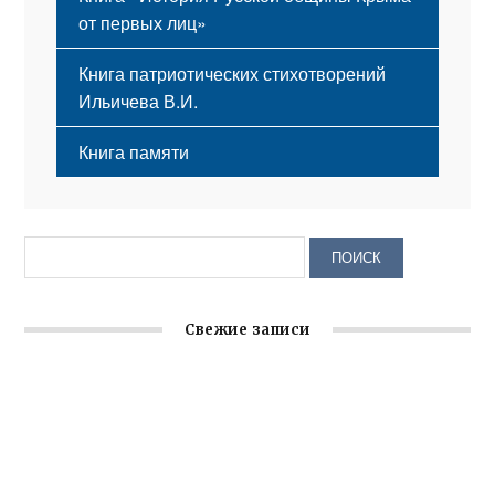
от первых лиц»
Книга патриотических стихотворений
Ильичева В.И.
Книга памяти
Свежие записи
Заслуженная награда руководителю волонтёрской
организации
Ильин день: история и значение праздника
Гумпомощь для десантников накануне Дня ВДВ