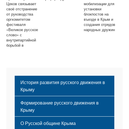
Цеков связывает
мобилизации для
своё отстранение
установки
от руководства
блокпостов на
оргкомитетом
въезде в Крым и
фестиваля
создания отрядов
«Великое русское
народных дружин
слово» с
внутрипартийной
борьбой в
Крымской
организации
Партии регионов
История развития русского движения в
Крыму
Формирование русского движения в
Крыму
Русский Крым
О Русской общине Крыма