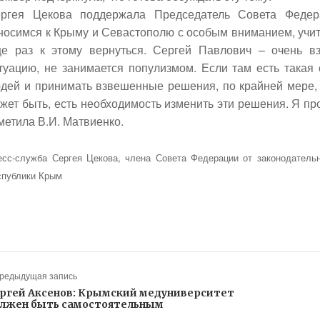
ргея Цекова поддержала Председатель Совета Федер
носимся к Крыму и Севастополю с особым вниманием, учи
е раз к этому вернуться. Сергей Павлович – очень вз
туацию, не занимается популизмом. Если там есть такая 
дей и принимать взвешенные решения, по крайней мере, 
жет быть, есть необходимость изменить эти решения. Я пр
метила В.И. Матвиенко.
есс-служба Сергея Цекова,
члена
Совета Федерации от законодательн
спублики Крым
Предыдущая запись
ргей Аксенов: Крымский медуниверситет
лжен быть самостоятельным