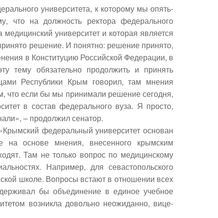
ерального университета, к которому мы опять-
му, что на должность ректора федерального
а медицинский университет и которая является
принято решение. И понятно: решение принято,
енения в Конституцию Российской Федерации, в
ту тему обязательно продолжить и принять
цами Республики Крым говорил, там мнения
м, что если бы мы принимали решение сегодня,
итет в состав федерального вуза. Я просто,
нали», – продолжил сенатор.
: «Крымский федеральный университет основан
е на основе мнения, внесенного крымским
ходят. Там не только вопрос по медицинскому
альностях. Например, для севастопольского
вской школе. Вопросы встают в отношении всех
оддерживал бы объединение в единое учебное
итетом возникла довольно неожиданно, вице-