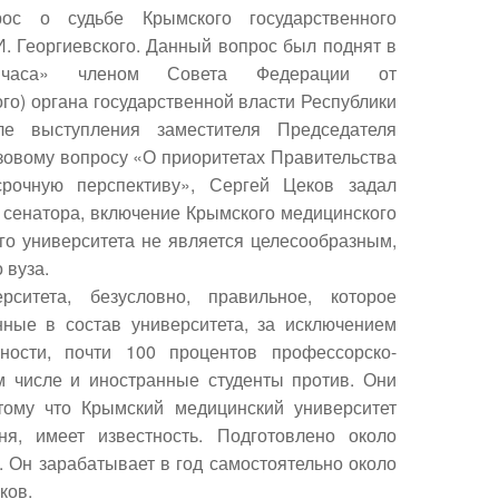
рос о судьбе Крымского государственного
И. Георгиевского. Данный вопрос был поднят в
о часа» членом Совета Федерации от
го) органа государственной власти Республики
ле выступления заместителя Председателя
зовому вопросу «О приоритетах Правительства
рочную перспективу», Сергей Цеков задал
 сенатора, включение Крымского медицинского
го университета не является целесообразным,
 вуза.
ситета, безусловно, правильное, которое
ные в состав университета, за исключением
ности, почти 100 процентов профессорско-
ом числе и иностранные студенты против. Они
тому что Крымский медицинский университет
ня, имеет известность. Подготовлено около
. Он зарабатывает в год самостоятельно около
ков.