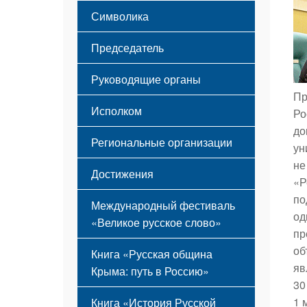
Этапы становления
Символика
Принципы деятельности
Флаг
Структура
Председатель
Герб
Мероприятия
Гимн
Устав
Руководящие органы
Пр
Исполком
Ро
до
Региональные организации
ун
не
Достижения
«Р
по
Международный фестиваль
од
«Великое русское слово»
пр
об
Книга «Русская община
яв
Крыма: путь в Россию»
30
1 
Книга «История Русской