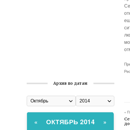
Се
Встреча с активом Ялтинской
от
организации Русской общины Крыма
ещ
Заслуженная награда руководителю
си
волонтёрской организации
лю
мо
Ильин день: история и значение
от
праздника
Гумпомощь для десантников накануне
Пр
Дня ВДВ
Ре
Архив по датам
« 
Се
ОКТЯБРЬ 2014
«
»
до