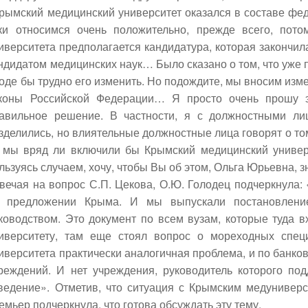
рымский медицинский университет оказался в составе фед
ки относимся очень положительно, прежде всего, пото
иверситета предполагается кандидатура, которая закончил
ндидатом медицинских наук… Было сказано о том, что уже 
оде бы трудно его изменить. Но подождите, мы вносим изм
коны Российской Федерации… Я просто очень прошу э
авильное решение. В частности, я с должностными ли
зделились, но влиятельные должностные лица говорят о то
 мы вряд ли включили бы Крымский медицинский универс
льзуясь случаем, хочу, чтобы Вы об этом, Ольга Юрьевна, з
вечая на вопрос С.П. Цекова, О.Ю. Голодец подчеркнула
 предложении Крыма. И мы выпускали постановлени
ководством. Это документ по всем вузам, которые туда в
иверситету, там еще стоял вопрос о мореходных специ
иверситета практически аналогичная проблема, и по банко
реждений. И нет учреждения, руководитель которого п
ведение». Отметив, что ситуация с Крымским медуниверс
емьер подчеркнула, что готова обсуждать эту тему.