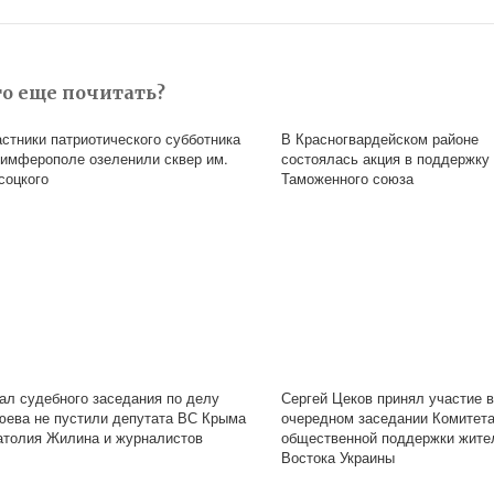
то еще почитать?
астники патриотического субботника
В Красногвардейском районе
Симферополе озеленили сквер им.
состоялась акция в поддержку
соцкого
Таможенного союза
зал судебного заседания по делу
Сергей Цеков принял участие в
юева не пустили депутата ВС Крыма
очередном заседании Комитет
атолия Жилина и журналистов
общественной поддержки жите
Востока Украины