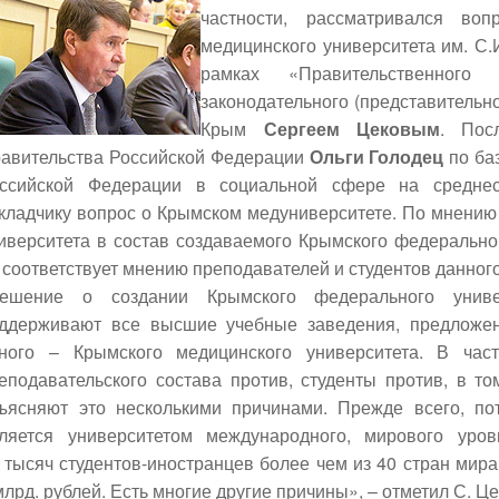
частности, рассматривался воп
медицинского университета им. С.
рамках «Правительственног
законодательного (представительно
Крым
Сергеем Цековым
. Пос
авительства Российской Федерации
Ольги Голодец
по ба
ссийской Федерации в социальной сфере на среднес
кладчику вопрос о Крымском медуниверситете. По мнению
иверситета в состав создаваемого Крымского федерально
 соответствует мнению преподавателей и студентов данного
ешение о создании Крымского федерального универ
ддерживают все высшие учебные заведения, предложен
ного – Крымского медицинского университета. В част
еподавательского состава против, студенты против, в т
ъясняют это несколькими причинами. Прежде всего, по
ляется университетом международного, мирового уров
 тысяч студентов-иностранцев более чем из 40 стран мира
млрд. рублей. Есть многие другие причины», – отметил С. Це