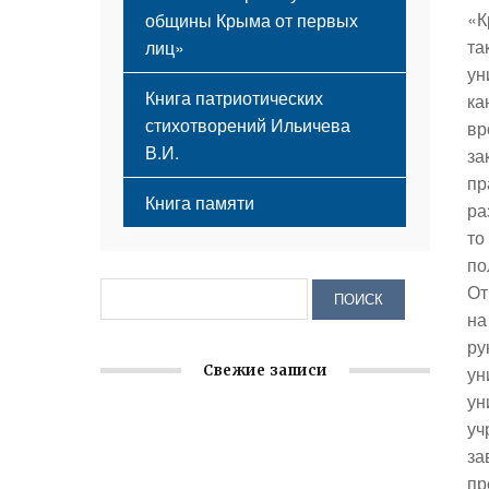
«К
общины Крыма от первых
та
лиц»
ун
Книга патриотических
ка
стихотворений Ильичева
вр
В.И.
за
пр
Книга памяти
ра
то
по
От
на
ру
ун
Свежие записи
ун
уч
Крымское отделение «Ассамблеи
за
народов России» реализует проект «С
пр
чего начинается Родина»