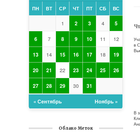
ПН
ВТ
СР
ЧТ
ПТ
СБ
ВС
1
2
3
4
5
Ч
6
7
8
9
10
11
12
Уч
в 
Вы
13
14
15
16
17
18
19
20
21
22
23
24
25
26
27
28
29
30
31
« Сентябрь
Ноябрь »
В 
Кл
Ан
Облако Меток