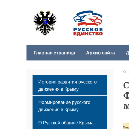
Главная страница
Архив сайта
Д
Б
История развития русского
С
движения в Крыму
Ф
Формирование русского
м
движения в Крыму
Русский Крым
О Русской общине Крыма