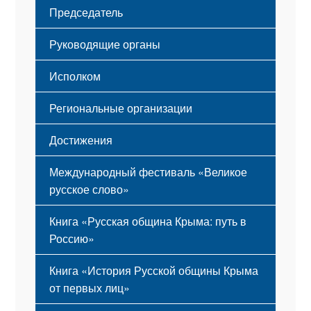
Структура
Председатель
Герб
Мероприятия
Гимн
Устав
Руководящие органы
Исполком
Региональные организации
Достижения
Международный фестиваль «Великое
русское слово»
Книга «Русская община Крыма: путь в
Россию»
Книга «История Русской общины Крыма
от первых лиц»