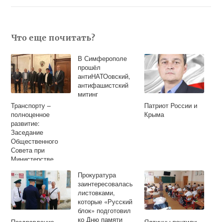
Что еще почитать?
В Симферополе
прошёл
антиНАТОовский,
антифашистский
митинг
Транспорту –
Патриот России и
полноценное
Крыма
развитие:
Заседание
Общественного
Совета при
Министерстве
транспорта
Прокуратура
Российской
заинтересовалась
Федерации
листовками,
которые «Русский
блок» подготовил
ко Дню памяти
Поздравление
Ялтинцы почтили