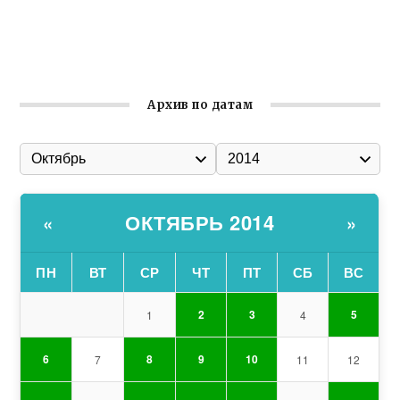
Соборной
Состоялось собрание Симферопольской городской
организации Русской общины Крыма
Архив по датам
ОКТЯБРЬ 2014
«
»
ПН
ВТ
СР
ЧТ
ПТ
СБ
ВС
2
3
5
1
4
6
8
9
10
7
11
12