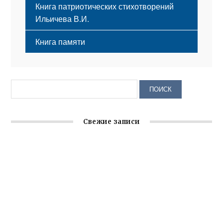
Книга патриотических стихотворений
Ильичева В.И.
Книга памяти
Свежие записи
Заслуженная награда руководителю волонтёрской
организации
Ильин день: история и значение праздника
Гумпомощь для десантников накануне Дня ВДВ
Улица Карла Маркса в Феодосии стала улицей