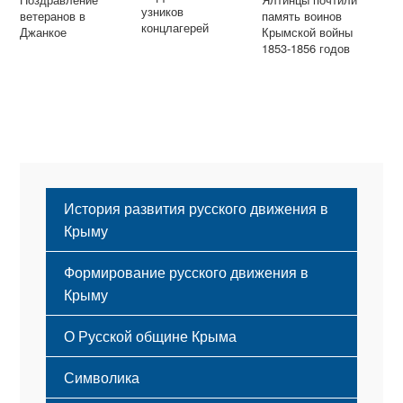
узников
ветеранов в
память воинов
концлагерей
Джанкое
Крымской войны
1853-1856 годов
История развития русского движения в
Крыму
Формирование русского движения в
Крыму
Русский Крым
О Русской общине Крыма
Этапы становления
Символика
Принципы деятельности
Флаг