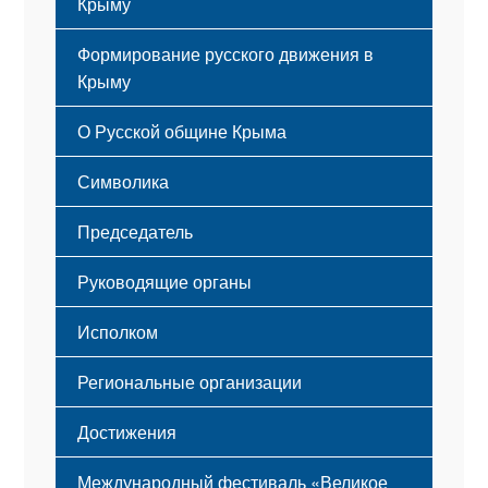
Крыму
Формирование русского движения в
Крыму
Русский Крым
О Русской общине Крыма
Этапы становления
Символика
Принципы деятельности
Флаг
Структура
Председатель
Герб
Мероприятия
Гимн
Устав
Руководящие органы
Исполком
Региональные организации
Достижения
Международный фестиваль «Великое