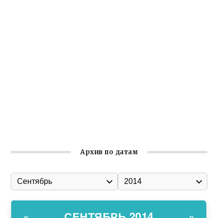
Заслуженная награда руководителю волонтёрской
организации
Ильин день: история и значение праздника
Гумпомощь для десантников накануне Дня ВДВ
Улица Карла Маркса в Феодосии стала улицей
Соборной
Состоялось собрание Симферопольской городской
организации Русской общины Крыма
Архив по датам
СЕНТЯБРЬ 2014
«
»