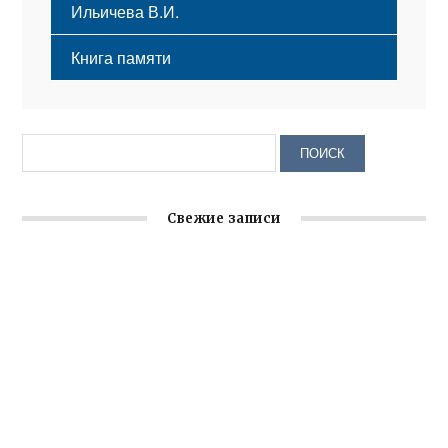
Ильичева В.И.
Книга памяти
Свежие записи
Крымское отделение «Ассамблеи народов России»
реализует проект «С чего начинается Родина»
Встреча с активом Ялтинской организации Русской
общины Крыма
Заслуженная награда руководителю волонтёрской
организации
Ильин день: история и значение праздника