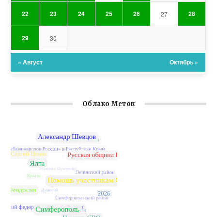
22
23
24
25
26
28
27
29
30
« Август
Октябрь »
Облако Меток