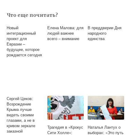
Что еще почитать?
Новый
Елена Малова: для
В преддверии Дня
интеграционный
людей важнее
народного
проект для
всего – внимание
единства
Евразии –
будущее, которое
рождается сегодня
Сергей Цеков:
Возрождение
Крыма лучше
видеть своими
глазами, а не в
кривом зеркале
Трагедия в «Крокус
Наталья Лантух о
заказной
Сити Холле»:
выборах: «Это путь