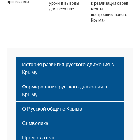
пропаганды
уроки и выводы
к реализации своей
для всех нас
мечты –
построению нового
Крыма»
История развития русского движения в
Крыму
Формирование русского движения в
Крыму
Русский Крым
О Русской общине Крыма
Этапы становления
Символика
Принципы деятельности
Флаг
Структура
Председатель
Герб
Мероприятия