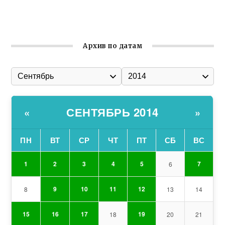
Гумпомощь для десантников накануне Дня ВДВ
Архив по датам
СЕНТЯБРЬ 2014
«
»
ПН
ВТ
СР
ЧТ
ПТ
СБ
ВС
1
2
3
4
5
7
6
9
10
11
12
8
13
14
15
16
17
19
18
20
21