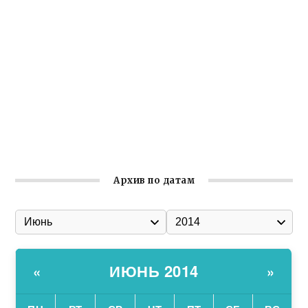
реализует проект «С чего начинается Родина»
Встреча с активом Ялтинской организации Русской
общины Крыма
Заслуженная награда руководителю волонтёрской
организации
Ильин день: история и значение праздника
Гумпомощь для десантников накануне Дня ВДВ
Архив по датам
ИЮНЬ 2014
«
»