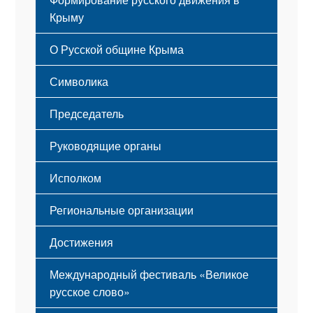
Крыму
Русский Крым
О Русской общине Крыма
Этапы становления
Символика
Принципы деятельности
Флаг
Структура
Председатель
Герб
Мероприятия
Гимн
Устав
Руководящие органы
Исполком
Региональные организации
Достижения
Международный фестиваль «Великое
русское слово»