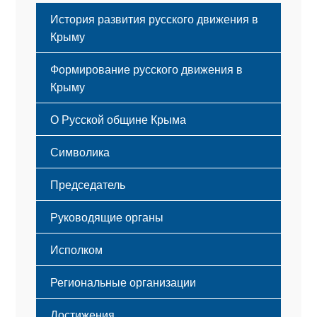
История развития русского движения в
Крыму
Формирование русского движения в
Крыму
Русский Крым
О Русской общине Крыма
Этапы становления
Символика
Принципы деятельности
Флаг
Структура
Председатель
Герб
Мероприятия
Гимн
Устав
Руководящие органы
Исполком
Региональные организации
Достижения