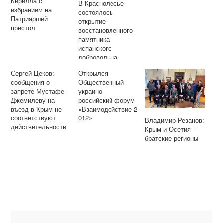
Кирилла с
В Краснолесье
избранием на
состоялось
Патриарший
открытие
престол
восстановленного
памятника
испанского
добровольца-
интернационалиста
Сергей Цеков:
Открылся
Хоакина Фейхоо,
сообщения о
Общественный
погибшего в Крыму
запрете Мустафе
украино-
в годы Великой
Джемилеву на
российский форум
Отечественной
въезд в Крым не
«Взаимодействие-2
войны
соответствуют
012»
Владимир Резанов:
действительности
Крым и Осетия –
братские регионы