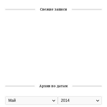
Свежие записи
Заслуженная награда руководителю волонтёрской
организации
Ильин день: история и значение праздника
Гумпомощь для десантников накануне Дня ВДВ
Улица Карла Маркса в Феодосии стала улицей
Соборной
Состоялось собрание Симферопольской городской
организации Русской общины Крыма
Архив по датам