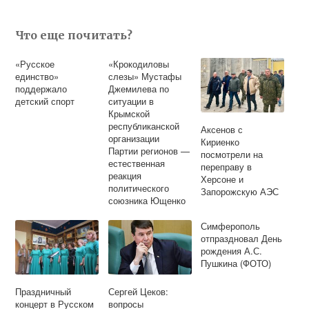
Что еще почитать?
«Русское
«Крокодиловы
единство»
слезы» Мустафы
поддержало
Джемилева по
детский спорт
ситуации в
Крымской
республиканской
Аксенов с
организации
Кириенко
Партии регионов —
посмотрели на
естественная
переправу в
реакция
Херсоне и
политического
Запорожскую АЭС
союзника Ющенко
на конфликт
«Киселев-
Симферополь
Гриценко»
отпраздновал День
рождения А.С.
Пушкина (ФОТО)
Праздничный
Сергей Цеков:
концерт в Русском
вопросы