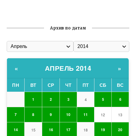
Состоялось собрание Симферопольской городской
организации Русской общины Крыма
Архив по датам
АПРЕЛЬ 2014
«
»
ПН
ВТ
СР
ЧТ
ПТ
СБ
ВС
1
2
3
5
6
4
7
8
9
10
11
12
13
14
16
17
19
20
15
18