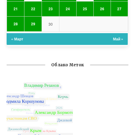
21
22
23
24
25
26
27
28
29
30
« Март
Май »
Облако Меток