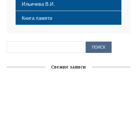
Ильичева В.И.
Книга памяти
Свежие записи
Заслуженная награда руководителю волонтёрской
организации
Ильин день: история и значение праздника
Гумпомощь для десантников накануне Дня ВДВ
Улица Карла Маркса в Феодосии стала улицей
Соборной