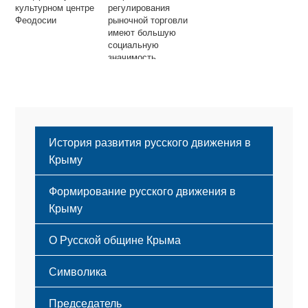
культурном центре
регулирования
Феодосии
рыночной торговли
имеют большую
социальную
значимость
История развития русского движения в
Крыму
Формирование русского движения в
Крыму
Русский Крым
О Русской общине Крыма
Этапы становления
Символика
Принципы деятельности
Флаг
Структура
Председатель
Герб