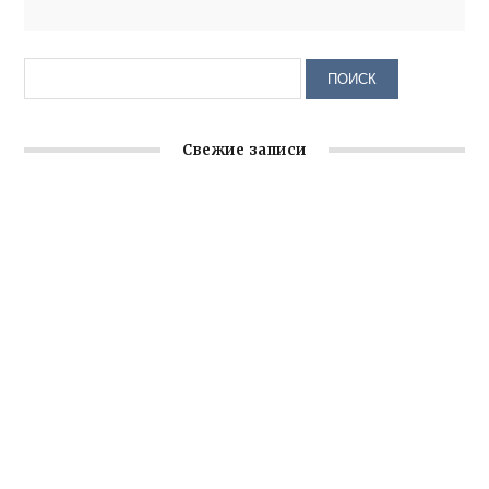
Свежие записи
Крымское отделение «Ассамблеи народов России»
реализует проект «С чего начинается Родина»
Встреча с активом Ялтинской организации Русской
общины Крыма
Заслуженная награда руководителю волонтёрской
организации
Ильин день: история и значение праздника
Гумпомощь для десантников накануне Дня ВДВ