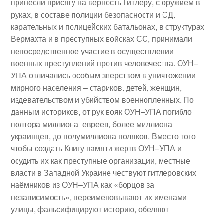
принесли присягу на верность Гитлеру, с оружием в
руках, в составе полиции безопасности и СД,
карательных и полицейских батальонах, в структурах
Вермахта и в преступных войсках СС, принимали
непосредственное участие в осуществлении
военных преступлений против человечества. ОУН–
УПА отличались особым зверством в уничтожении
мирного населения – стариков, детей, женщин,
издевательством и убийством военнопленных. По
данным историков, от рук вояк ОУН–УПА погибло
полтора миллиона евреев, более миллиона
украинцев, до полумиллиона поляков. Вместо того
чтобы создать Книгу памяти жертв ОУН–УПА и
осудить их как преступные организации, местные
власти в Западной Украине чествуют гитлеровских
наёмников из ОУН–УПА как «борцов за
независимость», переименовывают их именами
улицы, фальсифицируют историю, обеляют