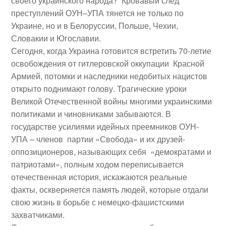
своего украинского народа? Кровавый след
преступлений ОУН–УПА тянется не только по
Украине, но и в Белоруссии, Польше, Чехии,
Словакии и Югославии.
Сегодня, когда Украина готовится встретить 70-летие
освобождения от гитлеровской оккупации Красной
Армией, потомки и наследники недобитых нацистов
открыто поднимают голову. Трагические уроки
Великой Отечественной войны многими украинскими
политиками и чиновниками забываются. В
государстве усилиями идейных преемников ОУН-
УПА – членов партии «Свобода» и их друзей-
оппозиционеров, называющих себя «демократами и
патриотами», полным ходом переписывается
отечественная история, искажаются реальные
факты, оскверняется память людей, которые отдали
свою жизнь в борьбе с немецко-фашистскими
захватчиками.