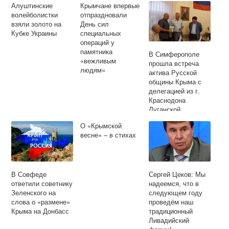
Алуштинские
Крымчане впервые
волейболистки
отпраздновали
взяли золото на
День сил
Кубке Украины
специальных
операций у
памятника
В Симферополе
«вежливым
прошла встреча
людям»
актива Русской
общины Крыма с
делегацией из г.
Краснодона
Луганской
Народной
О «Крымской
Республики
весне» – в стихах
В Совфеде
Сергей Цеков: Мы
ответили советнику
надеемся, что в
Зеленского на
следующем году
слова о «размене»
проведём наш
Крыма на Донбасс
традиционный
Ливадийский