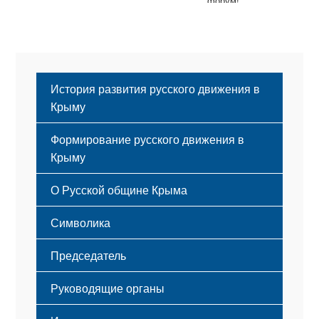
форум!
История развития русского движения в
Крыму
Формирование русского движения в
Крыму
Русский Крым
О Русской общине Крыма
Этапы становления
Символика
Принципы деятельности
Флаг
Структура
Председатель
Герб
Мероприятия
Гимн
Устав
Руководящие органы