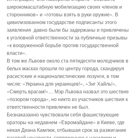
широкомасштабную мобилизацию своих членов и
сторонников» и «готовы взять в руки оружие». В
цивилизованном государстве подписанты этого
заявления давно были бы задержаны и привлечены
к уголовной ответственности за публичные призывы
«к вооруженной борьбе против государственной
власти».
В том же Львове около ста пятидесяти молодчиков в
белых масках прошли по центру города, скандируя
расистские и националистические лозунги, в том
числе: «Украина для украинцев!», «Зиг Хайль!»,
«Смерть врагам!»… Мэр Львова назвал это шествие
«позором города», но никто из участников шествия к
ответственности привлечен не был.
Безнаказанно чувствовали себя фашиствующие
ораторы на недавнем «Евромайдане» в Киеве, где
некая Диана Камлюк, отбывшая срок за разжигание
расовой ненависти, сопряженное с насилием и