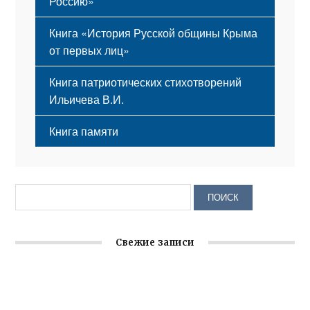
Россию»
Книга «История Русской общины Крыма
от первых лиц»
Книга патриотических стихотворений
Ильичева В.И.
Книга памяти
Свежие записи
Заслуженная награда руководителю волонтёрской
организации