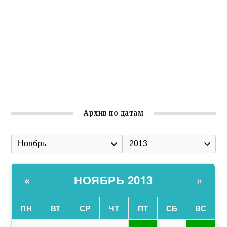
Ильин день: история и значение праздника
Гумпомощь для десантников накануне Дня ВДВ
Улица Карла Маркса в Феодосии стала улицей
Соборной
Состоялось собрание Симферопольской городской
организации Русской общины Крыма
Архив по датам
НОЯБРЬ 2013
«
»
ПН
ВТ
СР
ЧТ
ПТ
СБ
ВС