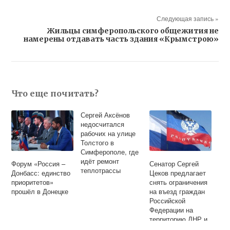
Следующая запись »
Жильцы симферопольского общежития не
намерены отдавать часть здания «Крымстрою»
Что еще почитать?
Сергей Аксёнов
недосчитался
рабочих на улице
Толстого в
Симферополе, где
идёт ремонт
Форум «Россия –
Сенатор Сергей
теплотрассы
Донбасс: единство
Цеков предлагает
приоритетов»
снять ограничения
прошёл в Донецке
на въезд граждан
Российской
Федерации на
территорию ДНР и
ЛНР