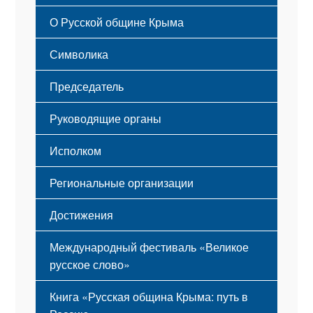
Русский Крым
О Русской общине Крыма
Этапы становления
Символика
Принципы деятельности
Флаг
Структура
Председатель
Герб
Мероприятия
Гимн
Устав
Руководящие органы
Исполком
Региональные организации
Достижения
Международный фестиваль «Великое
русское слово»
Книга «Русская община Крыма: путь в