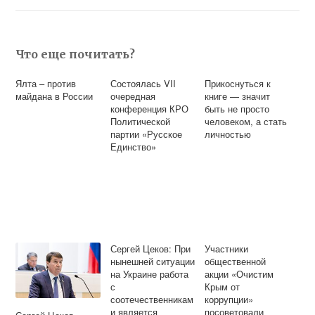
Что еще почитать?
Ялта – против
Состоялась VII
Прикоснуться к
майдана в России
очередная
книге — значит
конференция КРО
быть не просто
Политической
человеком, а стать
партии «Русское
личностью
Единство»
Сергей Цеков: При
Участники
нынешней ситуации
общественной
на Украине работа
акции «Очистим
с
Крым от
соотечественникам
коррупции»
и является
посоветовали