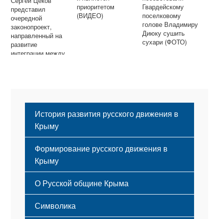
Сергей Цеков
приоритетом
Гвардейскому
представил
(ВИДЕО)
поселковому
очередной
голове Владимиру
законопроект,
Диюку сушить
направленный на
сухари (ФОТО)
развитие
интеграции между
Россией и Южной
Осетией
История развития русского движения в
Крыму
Формирование русского движения в
Крыму
Русский Крым
О Русской общине Крыма
Этапы становления
Символика
Принципы деятельности
Флаг