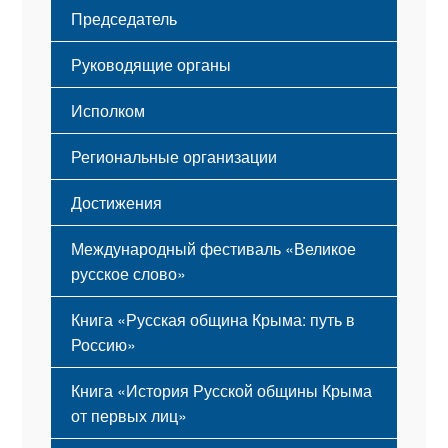
Структура
Председатель
Герб
Мероприятия
Гимн
Устав
Руководящие органы
Исполком
Региональные организации
Достижения
Международный фестиваль «Великое
русское слово»
Книга «Русская община Крыма: путь в
Россию»
Книга «История Русской общины Крыма
от первых лиц»