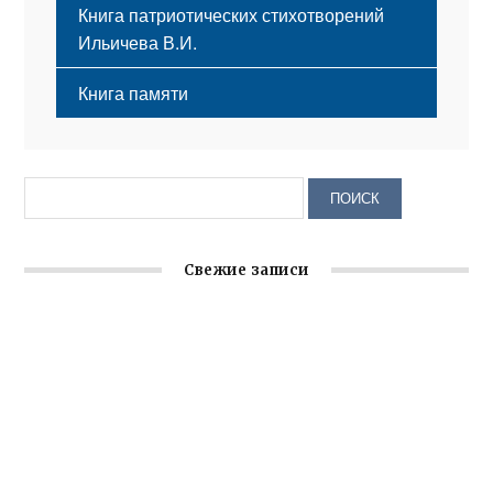
Книга патриотических стихотворений
Ильичева В.И.
Книга памяти
Свежие записи
Крымское отделение «Ассамблеи народов России»
реализует проект «С чего начинается Родина»
Встреча с активом Ялтинской организации Русской
общины Крыма
Заслуженная награда руководителю волонтёрской
организации