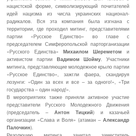
нацистской форме, символизирующий почитателей
идей нацизма из числа украинских национал-
радикалов. Вся эта компания была изгнана с
территории, где проходил митинг, представителями
партии «Русское Единство» во главе с
председателем Симферопольской парторганизации
«Русского Единства»
Михаилом Шереметом
и
активистом партии
Вадимом Шойму
.
Участники
митинга, представляющие молодежное крыло партии
«Русское Единство», зажгли фаера, скандируя
лозунги: «Один за всех и все – за одного!», «Три
государства – один народ!».
В мероприятиях также приняли активное участие
представители Русского Молодежного Движения
(председатель –
Антон Тицкий
) и казачьей
организации «Слава и Воля» (атаман –
Александр
Палочкин
).
Резолюцию митинга зачитал заместитель