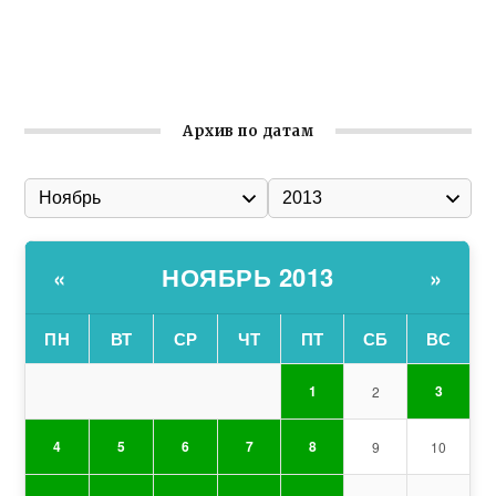
Ильин день: история и значение праздника
Гумпомощь для десантников накануне Дня ВДВ
Архив по датам
НОЯБРЬ 2013
«
»
ПН
ВТ
СР
ЧТ
ПТ
СБ
ВС
1
3
2
4
5
6
7
8
9
10