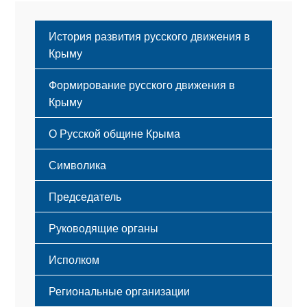
История развития русского движения в
Крыму
Формирование русского движения в
Крыму
Русский Крым
О Русской общине Крыма
Этапы становления
Символика
Принципы деятельности
Флаг
Структура
Председатель
Герб
Мероприятия
Гимн
Устав
Руководящие органы
Исполком
Региональные организации