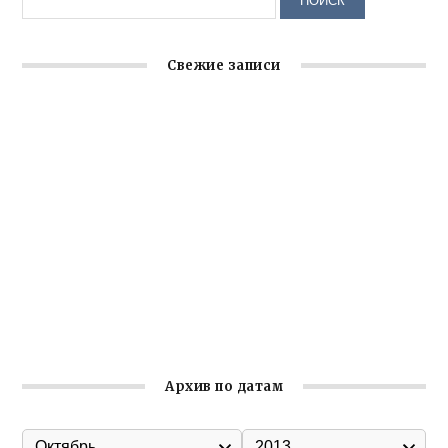
Свежие записи
Заслуженная награда руководителю волонтёрской
организации
Ильин день: история и значение праздника
Гумпомощь для десантников накануне Дня ВДВ
Улица Карла Маркса в Феодосии стала улицей
Соборной
Состоялось собрание Симферопольской городской
организации Русской общины Крыма
Архив по датам