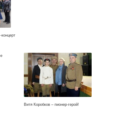
-концерт
се
Витя Коробков – пионер-герой!