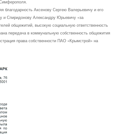
а Симферополя.
няя благодарность
Аксенову Сергею Валерьевичу
и его
чу
и
Спиридонову Александру Юрьевичу
«за
телей общежитий, высокую социальную ответственность
вана передача в коммунальную собственность общежития
гистрация права собственности ПАО «Крымстрой» на