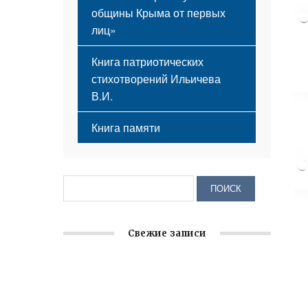
общины Крыма от первых
лиц»
Книга патриотических
стихотворений Ильичева
В.И.
Книга памяти
Свежие записи
Заслуженная награда руководителю
волонтёрской организации