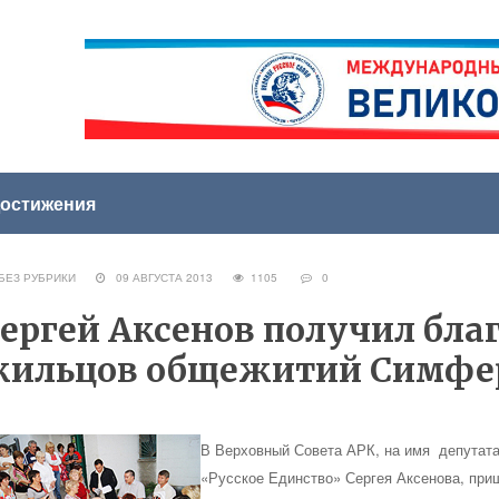
остижения
ЕЗ РУБРИКИ
09 АВГУСТА 2013
1105
0
ергей Аксенов получил бла
жильцов общежитий Симфе
В Верховный Совета АРК, на имя депутата
«Русское Единство»
Сергея Аксенова
, при