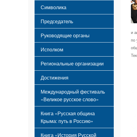
Этапы становления
Символика
Принципы деятельности
Флаг
Структура
Председатель
Герб
Мероприятия
Гимн
Устав
и 
Руководящие органы
по
об
Исполком
Те
Региональные организации
Достижения
Международный фестиваль
«Великое русское слово»
Книга «Русская община
Крыма: путь в Россию»
Книга «История Русской