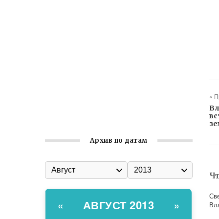
Ильин день: история и значение
праздника
Гумпомощь для десантников накануне
Дня ВДВ
Улица Карла Маркса в Феодосии стала
улицей Соборной
Состоялось собрание
« 
Симферопольской городской
Вл
организации Русской общины Крыма
вс
зе
Архив по датам
Ч
Св
АВГУСТ 2013
«
»
Вл