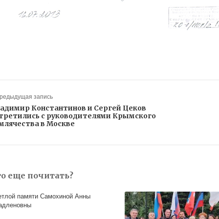
Предыдущая запись
адимир Константинов и Сергей Цеков
третились с руководителями Крымского
млячества в Москве
то еще почитать?
етлой памяти Самохиной Анны
адленовны