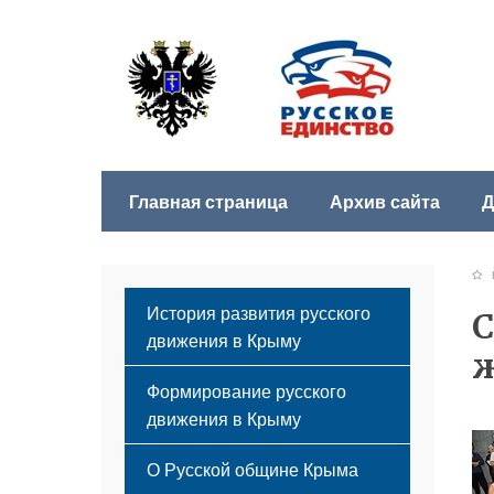
Главная страница
Архив сайта
Д
Б
История развития русского
С
движения в Крыму
Формирование русского
движения в Крыму
Русский Крым
О Русской общине Крыма