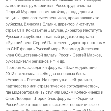
заместитель руководителя Россотрудничества
Георгий Мурадов
, советник Фонда поддержки и
защиты прав соотечественников, проживающих за
рубежом,
Вячеслав Елагин
, директор Института
стран СНГ
Константин Затулин
, директор Института
Русского зарубежья, главный редактор портала
«Русский век»
Сергей Пантелеев
, директор программ
по СНГ фонда «Русский мир»
Всеволод Железнов
,
член Общественной палаты России
Сергей Марков
,
руководители регионов РФ и др.
Программа заседания форума «Взаимодействие –
2013» включила в себя два основных блока:
«Украина – Россия. На перепутье: нейтралитет,
партнерство или стратегическое сотрудничество»
,
где модераторами выступили
Вадим Колесниченко
и
Олег Лебедев
. Второй блок форума –
«Украино-
Российские отношения в системе геополитических
координат Евразии»
модерировали
Сергей Марков
и