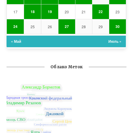
18
19
22
17
20
21
23
24
27
30
25
26
28
29
« Май
Июль »
Облако Меток