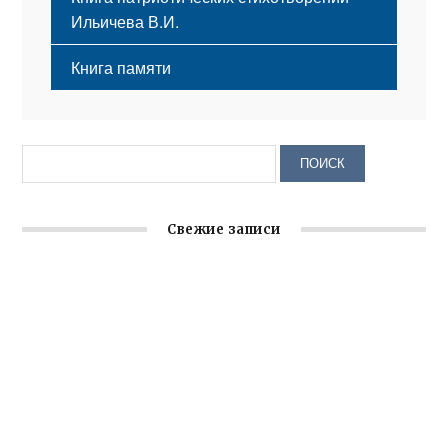
Ильичева В.И.
Книга памяти
Свежие записи
Заслуженная награда руководителю волонтёрской
организации
Ильин день: история и значение праздника
Гумпомощь для десантников накануне Дня ВДВ
Улица Карла Маркса в Феодосии стала улицей
Соборной