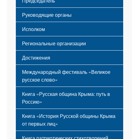
Председатель
Герб
Мероприятия
Гимн
Устав
Руководящие органы
Исполком
Региональные организации
Достижения
Международный фестиваль «Великое
русское слово»
Книга «Русская община Крыма: путь в
Россию»
Книга «История Русской общины Крыма
от первых лиц»
Книга патриотических стихотворений