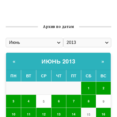
Состоялось собрание Симферопольской городской
организации Русской общины Крыма
Архив по датам
ИЮНЬ 2013
«
»
ПН
ВТ
СР
ЧТ
ПТ
СБ
ВС
1
2
3
4
6
7
8
5
9
10
11
12
13
14
16
15