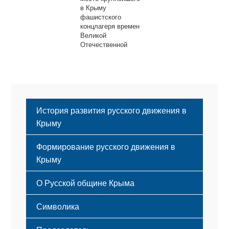
в Крыму
фашистского
концлагеря времен
Великой
Отечественной
войны
История развития русского движения в
Крыму
Формирование русского движения в
Крыму
Русский Крым
О Русской общине Крыма
Этапы становления
Символика
Принципы деятельности
Флаг
Структура