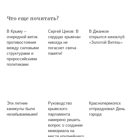
Что еще почитать?
В Крыму –
Сергей Цеков: В
В Джанкое
очередной виток
сердцах крымчан
открылся киноклуб
противостояния
никогда не
«Золотой Витязь»
между силовыми
погаснет свеча
структурами и
памяти!
пророссийскими
политиками
Эти летние
Руководство
Красноперекопск
каникулы были
крымского
отпраздновал День
незабываемыми!
парламента
города
намерено решить
вопрос о создании
мемориала на
месте крупнейшего