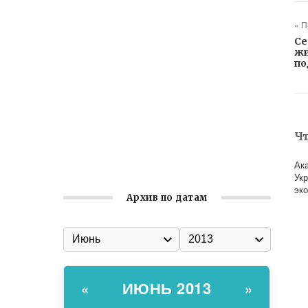
Ильин день: история и значение
праздника
« 
Се
Гумпомощь для десантников накануне
жи
Дня ВДВ
по
Улица Карла Маркса в Феодосии стала
улицей Соборной
Состоялось собрание
Ч
Симферопольской городской
организации Русской общины Крыма
Ак
Ук
эк
Архив по датам
ИЮНЬ 2013
«
»