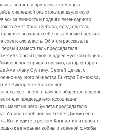
жлис» пытается привлечь с помощью
ий, в очередной раз отразила двуличную
чась за личность и подвиги легендарного
 Союза Амет-Хана Султана, председатель
практике позволял себе негативные оценки в
за советскую власть. Об этом рассказал в
 первый заместитель председателя
отметил Сергей Цеков, в адрес Русской общины
Симферополе пришло письмо, автор которого
к Амет-Хану Султану. Сергей Цеков, с
военно-научного общества Виктора Баженова,
исьме Виктор Баженов пишет:
еропольское военно-научное общество решило
аместителя председателя ассоциации
зать макет нашего буклета председателю
та. Усеинов сообщил мне ответ Джемилева:
ть. Вот и идите в реском Компартии и просите
омощью к ветеранам войны и военной службы,