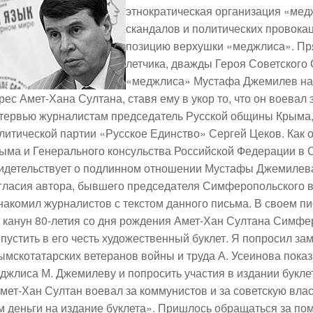
этнократическая организация «мед
скандалов и политических провокац
позицию верхушки «меджлиса». Пря
летчика, дважды Героя Советского
«меджлиса» Мустафа Джемилев на 
рес Амет-Хана Султана, ставя ему в укор то, что он воевал 
тервью журналистам председатель Русской общины Крыма,
литической партии «Русское Единство» Сергей Цеков.
Как 
ыма и Генерального консульства Российской Федерации в 
идетельствует о подлинном отношении Мустафы Джемилева 
гласия автора, бывшего председателя Симферопольского 
накомил журналистов с текстом данного письма. В своем п
 канун 80-летия со дня рождения Амет-Хан Султана Симф
пустить в его честь художественный буклет. Я попросил з
ымскотатарских ветеранов войны и труда А. Усеинова пока
джлиса М. Джемилеву и попросить участия в издании букле
мет-Хан Султан воевал за коммунистов и за советскую влас
м деньги на издание буклета». Пришлось обращаться за п