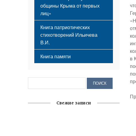
чт
общины Крыма от первых
Ге
лиц»
«Н
Книга патриотических
от
стихотворений Ильичева
ко
В.И.
ин
ко
Книга памяти
в 
по
по
пр
Пр
Свежие записи
Заслуженная награда руководителю
волонтёрской организации