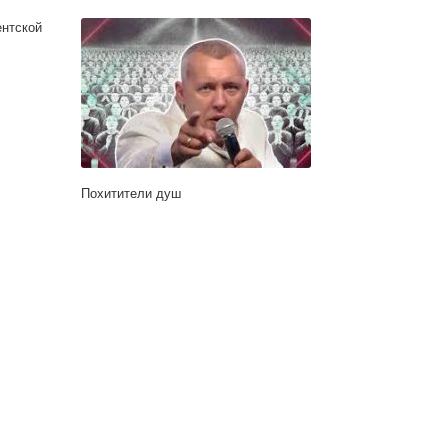
ентской
Похитители душ