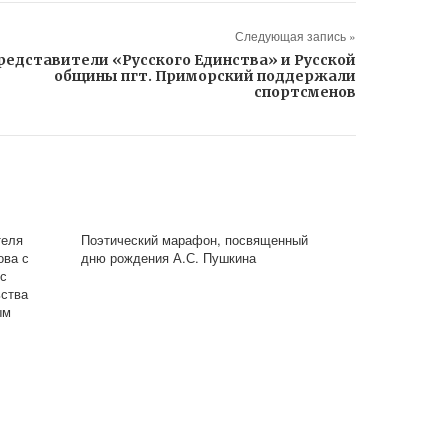
Следующая запись »
редставители «Русского Единства» и Русской
общины пгт. Приморский поддержали
спортсменов
теля
Поэтический марафон, посвященный
ова с
дню рождения А.С. Пушкина
 с
ьства
ым