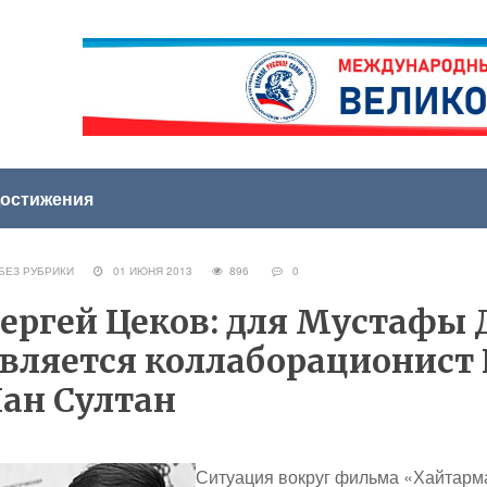
остижения
ЕЗ РУБРИКИ
01 ИЮНЯ 2013
896
0
ергей Цеков: для Мустафы
вляется коллаборационист 
ан Султан
Ситуация вокруг фильма «Хайтарма