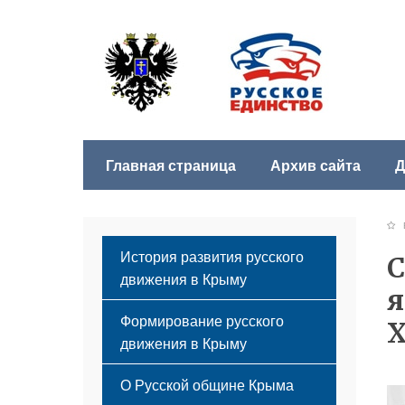
Главная страница
Архив сайта
Д
Б
История развития русского
С
движения в Крыму
я
Формирование русского
Х
движения в Крыму
Русский Крым
О Русской общине Крыма