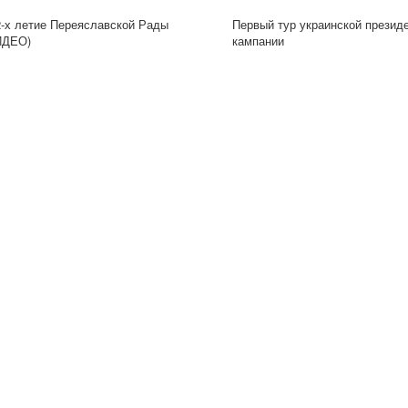
2-х летие Переяславской Рады
Первый тур украинской презид
ИДЕО)
кампании