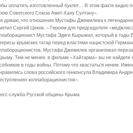
обы оплатить изготовленный буклет… В этом факте видно
рою Советского Союза Амет-Хану Султану».
е думаю, что отношение Мустафы Джемилева к легендарно
метил Сергей Цеков. – Героем для председателя «меджлиса
ллаборационист Мустафа Эдиге Кырымал, который в годы 
тересы крымских татар перед властями нацистской Германии
ллаборационистов, Мустафа Джемилев организовал переза
Крыму. Тем не менее, в фильме «Хайтарма» вы не найдете 
собников в годы войны. Потому что хвастаться нечем. Име
нравились слова российского генконсула Владимира Андрее
еступлениях коллаборационистов».
есс-служба Русской общины Крыма