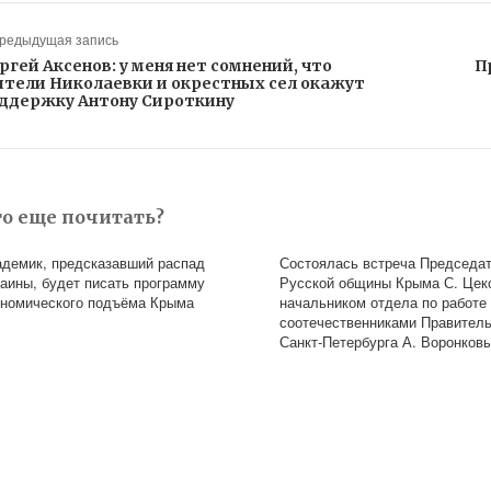
Предыдущая запись
ргей Аксенов: у меня нет сомнений, что
П
тели Николаевки и окрестных сел окажут
ддержку Антону Сироткину
то еще почитать?
адемик, предсказавший распад
Состоялась встреча Председа
раины, будет писать программу
Русской общины Крыма С. Цек
ономического подъёма Крыма
начальником отдела по работе
соотечественниками Правител
Санкт-Петербурга А. Воронков