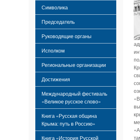
Этапы становления
Символика
Принципы деятельности
Флаг
Структура
Председатель
Герб
Мероприятия
Гимн
Устав
Руководящие органы
ад
Исполком
ин
по
Региональные организации
Кр
св
Достижения
со
оз
Международный фестиваль
«В
«Великое русское слово»
вы
кр
Книга «Русская община
ме
Крыма: путь в Россию»
«А
та
Книга «История Русской