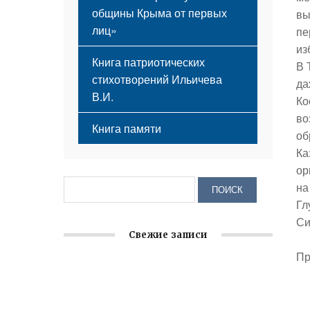
общины Крыма от первых
вы
лиц»
пе
из
Книга патриотических
В 
стихотворений Ильичева
да
В.И.
Ко
во
Книга памяти
об
Ка
ор
на
Гл
Си
Свежие записи
Пр
Заслуженная награда руководителю
волонтёрской организации