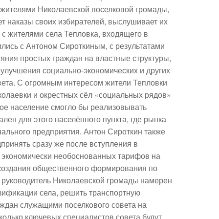
 жителями Николаевской поселковой громады,
ет наказы своих избирателей, выслушивает их
 с жителями села Тепловка, входящего в
ились с Антоном Сироткиным, с результатами
ияния простых граждан на властные структуры,
, улучшения социально-экономических и других
вета. С огромным интересом жители Тепловки
колаевки и окрестных сёл «социальных рядов»
ное население смогло бы реализовывать
лен для этого населённого пункта, где рынка
нального предприятия. Антон Сироткин также
принять сразу же после вступления в
ны экономически необоснованных тарифов на
 создания общественного формирования по
й руководитель Николаевской громады намерен
зификации села, решить транспортную
раждан служащими поселкового совета на
колько ключевых специалистов совета будут