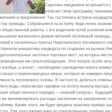
Сироткин ежедневно встречается с
излагает свою программу, принима
желания и предложения. Так, состоялась встреча кандидата
став громады. Собравшиеся на встречу люди лично знаком
о общественной работы, с его видением путей усиления вл
вышения жизненного уровня жителей поселковой громады
ловий в населённых пунктах Николаевского поселкового со
сприняли инициативу кандидата по созданию на рынках Ни
дополнительных льготных торговых мест, на которых мест
оизведённую им сельхозпродукцию. Этот вопрос особо актуа
т вообще, а значит – необходимо учреждение нового комму
ссказал о первоочередных мерах, которые он намерен пред
лжность поселкового головы. В частности, добиться отме
лату воды, пересмотра тарифов на оплату вывоза мусора,
ране общественного порядка – «казачий патруль». Будущи
к же минимизировать расходы населения на завершение га
облему. Кроме этого, им будет введена практика приёма г
стах. Для этого ежемесячно по утверждённому графику нес