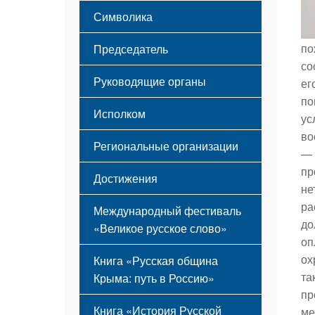
Этапы становления
Символика
Принципы деятельности
Флаг
Структура
по
Председатель
Герб
Мероприятия
со
Гимн
Устав
Руководящие органы
ег
по
Исполком
ус
во
Региональные организации
— 
пр
Достижения
не
ра
Международный фестиваль
до
«Великое русское слово»
оп
ох
Книга «Русская община
та
Крыма: путь в Россию»
пр
Книга «История Русской
ме