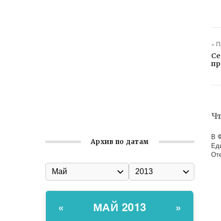
Ильин день: история и значение
праздника
Гумпомощь для десантников накануне
Дня ВДВ
« 
Се
Улица Карла Маркса в Феодосии стала
пр
улицей Соборной
Состоялось собрание
Симферопольской городской
организации Русской общины Крыма
Ч
В 
Архив по датам
Ед
От
МАЙ 2013
«
»