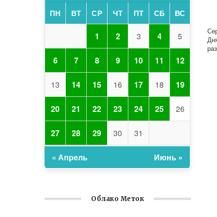
ПН
ВТ
СР
ЧТ
ПТ
СБ
ВС
Се
1
2
3
4
5
Дн
ра
6
7
8
9
10
11
12
13
14
15
16
17
18
19
20
21
22
23
24
25
26
27
28
29
30
31
« Апрель
Июнь »
Облако Меток