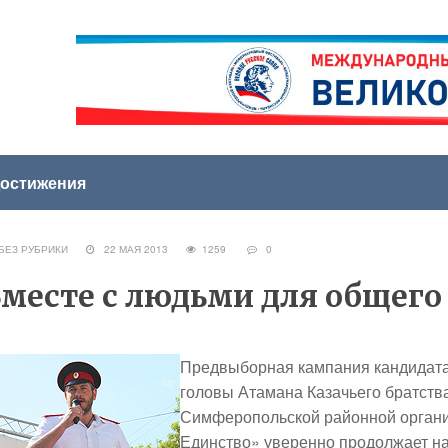
остижения
ЕЗ РУБРИКИ
22 МАЯ 2013
1259
0
месте с людьми для общего
Предвыборная кампания кандидата
головы Атамана Казачьего братств
Симферопольской районной органи
Единство» уверенно продолжает на