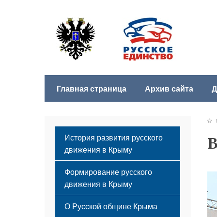
Главная страница
Архив сайта
Д
Б
История развития русского
В
движения в Крыму
Формирование русского
движения в Крыму
Русский Крым
О Русской общине Крыма