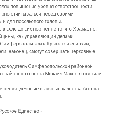
целях повышения уровня ответственности
лярно отчитываться перед своими
м и для поселкового головы.
 селе до сих пор нет не то, что Храма, но,
 общины, как управляющий делами
и Симферопольской и Крымской епархии,
ели, наконец, смогут совершать церковные
 руководитель Симферопольской районной
ат районного совета Михаил Макеев ответили
решения, деловые и личные качества Антона
.
Русское Единство»