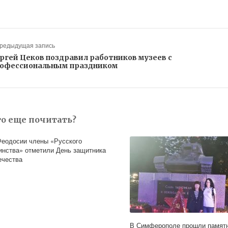
Предыдущая запись
ргей Цеков поздравил работников музеев с
офессиональным праздником
то еще почитать?
Феодосии члены «Русского
инства» отметили День защитника
ечества
В Симферополе прошли памят