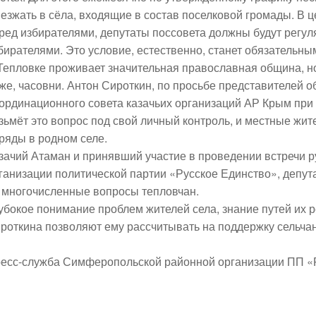
езжать в сёла, входящие в состав поселковой громады. В 
ред избирателями, депутаты поссовета должны будут регу
бирателями. Это условие, естественно, станет обязательны
Тепловке проживает значительная православная община, но в
же, часовни. Антон Сироткин, по просьбе представителей
ординационного совета казачьих организаций АР Крым пр
зьмёт это вопрос под свой личный контроль, и местные жит
ряды в родном селе.
зачий Атаман и принявший участие в проведении встречи
ганизации политической партии «Русское Единство», депут
 многочисленные вопросы тепловчан.
убокое понимание проблем жителей села, знание путей их 
роткина позволяют ему рассчитывать на поддержку сельчан
есс-служба Симферопольской районной организации ПП «