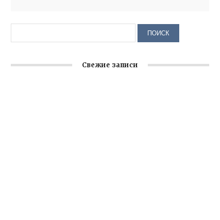
Свежие записи
Крымское отделение «Ассамблеи народов России»
реализует проект «С чего начинается Родина»
Встреча с активом Ялтинской организации Русской
общины Крыма
Заслуженная награда руководителю волонтёрской
организации
Ильин день: история и значение праздника
Гумпомощь для десантников накануне Дня ВДВ