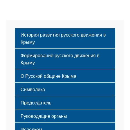
История развития русского движения в
Крыму
Формирование русского движения в
Крыму
Русский Крым
О Русской общине Крыма
Этапы становления
Символика
Принципы деятельности
Флаг
Структура
Председатель
Герб
Мероприятия
Гимн
Устав
Руководящие органы
Исполком