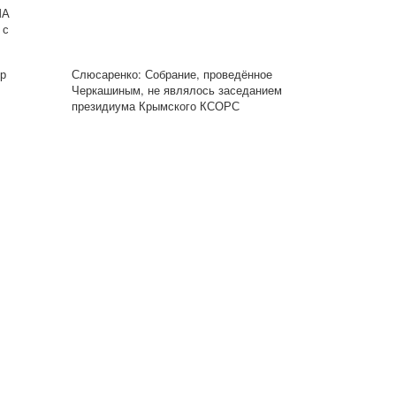
ША
 с
ир
Слюсаренко: Собрание, проведённое
Черкашиным, не являлось заседанием
президиума Крымского КСОРС