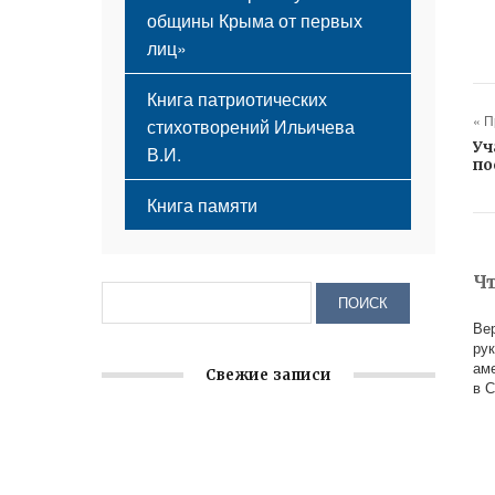
общины Крыма от первых
лиц»
Книга патриотических
« 
стихотворений Ильичева
Уч
В.И.
по
Книга памяти
Ч
Ве
ру
ам
Свежие записи
в 
Заслуженная награда руководителю
волонтёрской организации