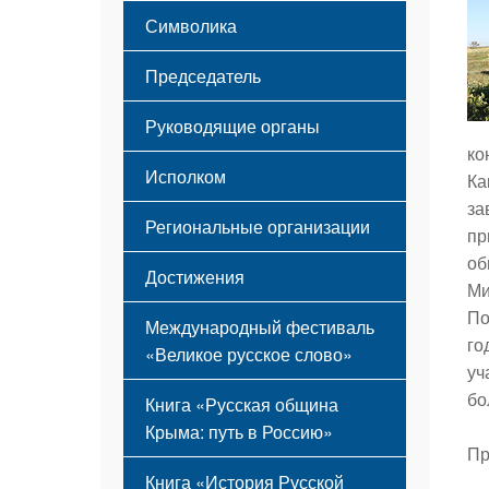
Этапы становления
Символика
Принципы деятельности
Флаг
Структура
Председатель
Герб
Мероприятия
Гимн
Устав
Руководящие органы
ко
Исполком
Ка
за
Региональные организации
пр
об
Достижения
Ми
По
Международный фестиваль
го
«Великое русское слово»
уч
бо
Книга «Русская община
Крыма: путь в Россию»
Пр
Книга «История Русской