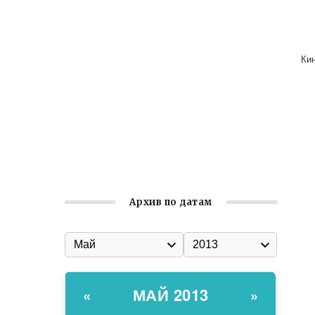
Ильин день: история и значение
праздника
Гумпомощь для десантников накануне
Кин
Дня ВДВ
Улица Карла Маркса в Феодосии стала
улицей Соборной
Состоялось собрание
Симферопольской городской
организации Русской общины Крыма
Архив по датам
МАЙ 2013
«
»