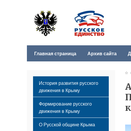
Главная страница
Архив сайта
Д
Б
История развития русского
А
движения в Крыму
П
Формирование русского
к
движения в Крыму
Русский Крым
О Русской общине Крыма