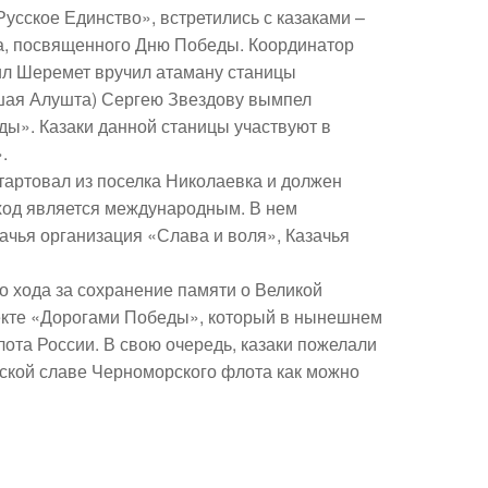
усское Единство», встретились с казаками –
да, посвященного Дню Победы. Координатор
ил Шеремет
вручил атаману станицы
шая Алушта) Сергею Звездову вымпел
ды». Казаки данной станицы участвуют в
.
стартовал из поселка Николаевка и должен
од является международным. В нем
ачья организация «Слава и воля», Казачья
о хода за сохранение памяти о Великой
екте «Дорогами Победы», который в нынешнем
ота России. В свою очередь, казаки пожелали
ской славе Черноморского флота как можно