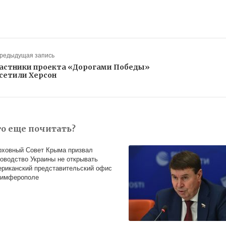
Предыдущая запись
астники проекта «Дорогами Победы»
сетили Херсон
то еще почитать?
рховный Совет Крыма призвал
ководство Украины не открывать
ериканский представительский офис
Симферополе