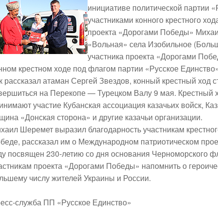
инициативе политической партии «Р
участниками конного крестного хо
проекта «Дорогами Победы»
Миха
«Вольная» села Изобильное (Боль
участника проекта «Дорогами Побе
нном крестном ходе под флагом партии «Русское Единство»
к рассказал атаман
Сергей Звездов
, конный крестный ход 
вершиться на Перекопе — Турецком Валу 9 мая.
Крестный х
инимают участие Кубанская ассоциация казачьих войск, Каз
щина «Донская сторона» и другие казачьи организации.
хаил Шеремет
выразил благодарность участникам крестног
беде, рассказал им о Международном патриотическом про
ду посвящен 230-летию со дня основания Черноморского фл
астникам проекта «Дорогами Победы» напомнить о героиче
льшему числу жителей Украины и России.
есс-служба ПП «Русское Единство»