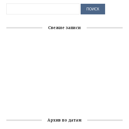
Свежие записи
Заслуженная награда руководителю волонтёрской
организации
Ильин день: история и значение праздника
Гумпомощь для десантников накануне Дня ВДВ
Улица Карла Маркса в Феодосии стала улицей
Соборной
Состоялось собрание Симферопольской городской
организации Русской общины Крыма
Архив по датам