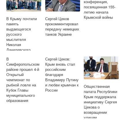
конференция,
посвященная 155-
летию начала
Крымской войны
В Крыму почтили
Сергей Цеков
память
прокомментировал
выдающегося
передачу немецких
русского
танков Украине
мыслителя
Николая
Данилевского
В
Сергей Цеков:
Симферопольском
Крым вновь стал
районе прошел 4-й
российским
Открытый
благодаря
чемпионат по
Владимиру Путину
рыбной ловле на
и любви крымчан к
Общественная
Кубок Главы
России
палата Республики
муниципального
Крым поддержала
образования
инициативу Сергея
Цекова о
возвращении
улицам
Симферополя
исторических