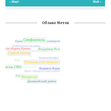
« Март
Май »
Облако Меток