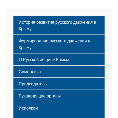
названий
История развития русского движения в
Крыму
Формирование русского движения в
Крыму
Русский Крым
О Русской общине Крыма
Этапы становления
Символика
Принципы деятельности
Флаг
Структура
Председатель
Герб
Мероприятия
Гимн
Устав
Руководящие органы
Исполком