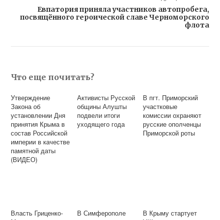
Евпатория приняла участников автопробега,
посвящённого героической славе Черноморского
флота
Что еще почитать?
Утверждение
Активисты Русской
В пгт. Приморский
Закона об
общины Алушты
участковые
установлении Дня
подвели итоги
комиссии охраняют
принятия Крыма в
уходящего года
русские ополченцы
состав Российской
Приморской роты
империи в качестве
памятной даты
(ВИДЕО)
Власть Гриценко-
В Симферополе
В Крыму стартует