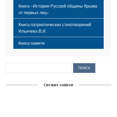
Книга «История Русской общины Крыма
от первых лиц»
Книга патриотических стихотворений
Ильичева В.И.
Книга памяти
Свежие записи
Крымское отделение «Ассамблеи народов России»
реализует проект «С чего начинается Родина»
Встреча с активом Ялтинской организации Русской