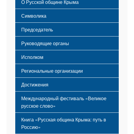
О Русской общине Крыма
Этапы становления
Символика
Принципы деятельности
Флаг
Структура
Председатель
Герб
Мероприятия
Гимн
Устав
Руководящие органы
Исполком
Региональные организации
Достижения
Международный фестиваль «Великое
русское слово»
Книга «Русская община Крыма: путь в
Россию»