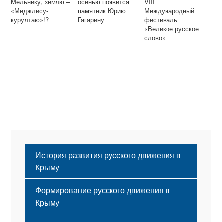
Мельнику, землю –
осенью появится
VIII
«Меджлису-
памятник Юрию
Международный
курултаю»!?
Гагарину
фестиваль
«Великое русское
слово»
История развития русского движения в
Крыму
Формирование русского движения в
Крыму
Русский Крым