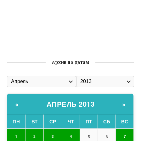
общины Крыма
Заслуженная награда руководителю волонтёрской
организации
Ильин день: история и значение праздника
Гумпомощь для десантников накануне Дня ВДВ
Архив по датам
АПРЕЛЬ 2013
«
»
ПН
ВТ
СР
ЧТ
ПТ
СБ
ВС
1
2
3
4
7
5
6