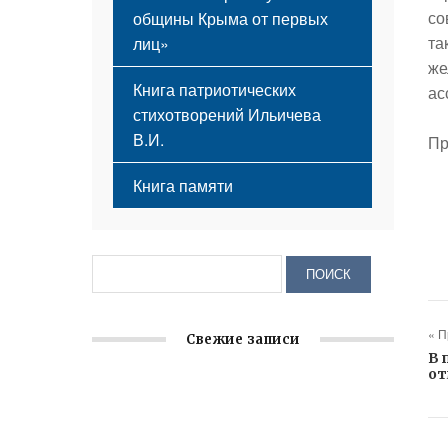
со
общины Крыма от первых
та
лиц»
же
Книга патриотических
ас
стихотворений Ильичева
В.И.
Пр
Книга памяти
« 
Свежие записи
В 
от
Крымское отделение «Ассамблеи
народов России» реализует проект «С
чего начинается Родина»