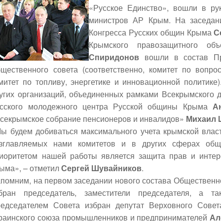
«Русское Единство», вошли в ру
министров АР Крым. На заседани
Конгресса Русских общин Крыма
С
Крымского правозащитного о
Спиридонов
вошли в состав П
щественного совета (соответственно, комитет по воп
митет по топливу, энергетике и инновационной политике
угих организаций, объединенных рамками Всекрымского д
сского молодежного центра Русской общины Крыма
А
секрымское собрание пенсионеров и инвалидов»
Михаил 
ы будем добиваться максимального учета крымской влас
зглавляемых нами комитетов и в других сферах общ
иоритетом нашей работы является защита прав и интере
ыма», – отметил
Сергей Шувайников
.
помним, на первом заседании нового состава Общественн
бран председатель, заместители председателя, а та
едседателем Совета избран депутат Верховного Совет
раинского союза промышленников и предпринимателей
Ал