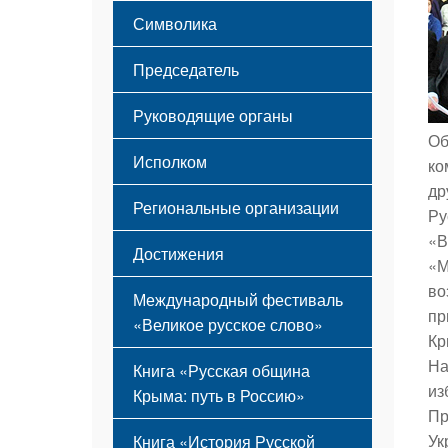
Этапы становления
Символика
Принципы деятельности
Флаг
Структура
Председатель
Герб
Мероприятия
Гимн
Устав
Руководящие органы
Об
Исполком
ко
др
Региональные организации
Ру
«В
Достижения
«М
во
Международный фестиваль
пр
«Великое русское слово»
Кр
На
Книга «Русская община
из
Крыма: путь в Россию»
Пр
Ук
Книга «История Русской