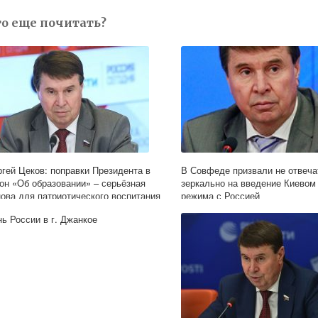
то еще почитать?
ргей Цеков: поправки Президента в
В Совфеде призвали не отвеча
кон «Об образовании» – серьёзная
зеркально на введение Киевом
нова для патриотического воспитания
режима с Россией
лодёжи
нь России в г. Джанкое