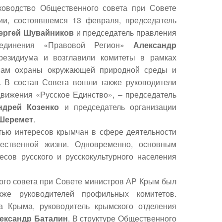
ководство Общественного совета при Совете
и, состоявшемся 13 февраля, председатель
ергей Шувайников
и председатель правления
бъединения «Правовой Регион»
Александр
резидиума и возглавили комитеты в рамках
росам охраны окружающей природной среды и
). В состав Совета вошли также руководители
вижения «Русское Единство», – председатель
ндрей Козенко
и председатель организации
Шеремет
.
тью интересов крымчан в сфере деятельности
ественной жизни. Одновременно, основным
сов русского и русскокультурного населения
ого совета при Совете министров АР Крым был
кже руководителей профильных комитетов.
а Крыма, руководитель крымского отделения
ександр Баталин
. В структуре Общественного