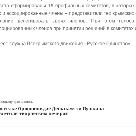
вета сформированы 16 профильных комитетов, в которых 
к и ассоциированные члены – представители тех крымских
лание делегировать своих членов. При этом голоса
социированных членов при принятии решений в комитетах б
есс-служба Всекрымского движения «Русское Единство»
Предыдущая запись
поселке Оржоникидзе День памяти Пушкина
метили творческим вечером