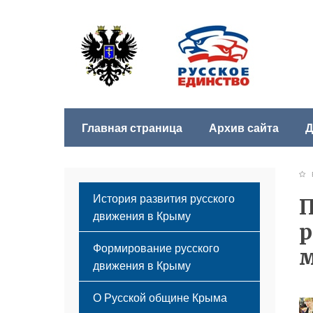
Главная страница
Архив сайта
Д
Б
История развития русского
П
движения в Крыму
р
Формирование русского
движения в Крыму
Русский Крым
О Русской общине Крыма