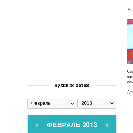
Встреча с активом Ялтинской
Ч
организации Русской общины Крыма
Заслуженная награда руководителю
волонтёрской организации
Ильин день: история и значение
праздника
Гумпомощь для десантников накануне
Дня ВДВ
Се
за
ос
Архив по датам
мо
Де
ФЕВРАЛЬ 2013
«
»