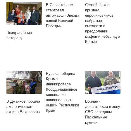
В Севастополе
Сергей Цеков
стартовал
призвал
автомарш «Звезда
еврочиновников
нашей Великой
набраться
Победы»
смелости в
преодолении
Поздравление
мифов и небылиц о
ветерану
Крыме
Русская община
Крыма
инициировала
Координационное
совещание
национальных
В Джанкое прошла
Воинам-
общин Республики
экологическая
десантникам в зону
Крым
акция «Ёлковорот»
СВО переданы
Пасхальные
куличи