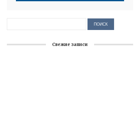
Свежие записи
Крымское отделение «Ассамблеи народов России»
реализует проект «С чего начинается Родина»
Встреча с активом Ялтинской организации Русской
общины Крыма
Заслуженная награда руководителю волонтёрской
организации
Ильин день: история и значение праздника
Гумпомощь для десантников накануне Дня ВДВ