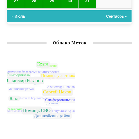
27
28
29
30
31
« Июль
Сентябрь »
Облако Меток