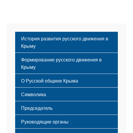
История развития русского движения в
Крыму
Формирование русского движения в
Крыму
Русский Крым
О Русской общине Крыма
Этапы становления
Символика
Принципы деятельности
Флаг
Структура
Председатель
Герб
Мероприятия
Гимн
Устав
Руководящие органы