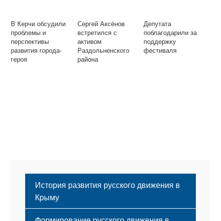
В Керчи обсудили
Сергей Аксёнов
Депутата
проблемы и
встретился с
поблагодарили за
перспективы
активом
поддержку
развития города-
Раздольненского
фестиваля
героя
района
История развития русского движения в
Крыму
Формирование русского движения в