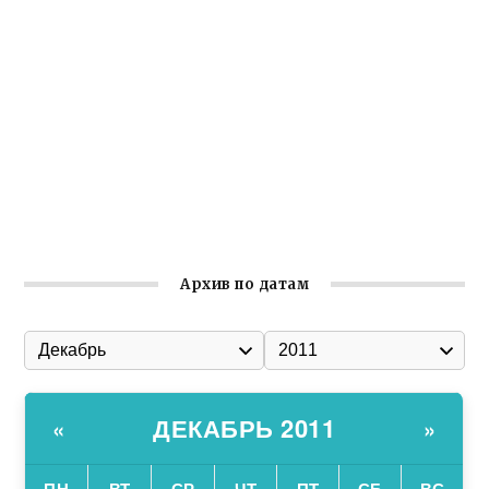
реализует проект «С чего начинается Родина»
Встреча с активом Ялтинской организации Русской
общины Крыма
Заслуженная награда руководителю волонтёрской
организации
Ильин день: история и значение праздника
Гумпомощь для десантников накануне Дня ВДВ
Архив по датам
ДЕКАБРЬ 2011
«
»