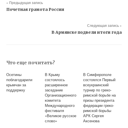
« Предыдущая запись
Почетная грамота России
Следующая запись »
В Армянске подвели итоги года
Что еще почитать?
Осетины
В Крыму
В Симферополе
поблагодарили
состоялось
состоялся Первый
крымчан за
расширенное
всеукраинский
поддержку
заседание
турнир по греко-
Организационного
римской борьбе на
комитета
призы президента
Международного
федерации греко-
фестиваля
римской борьбы
«Великое русское
АРК Сергея
слово»
Аксенова