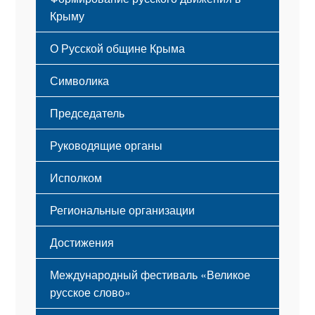
Крыму
Русский Крым
О Русской общине Крыма
Этапы становления
Символика
Принципы деятельности
Флаг
Структура
Председатель
Герб
Мероприятия
Гимн
Устав
Руководящие органы
Исполком
Региональные организации
Достижения
Международный фестиваль «Великое
русское слово»