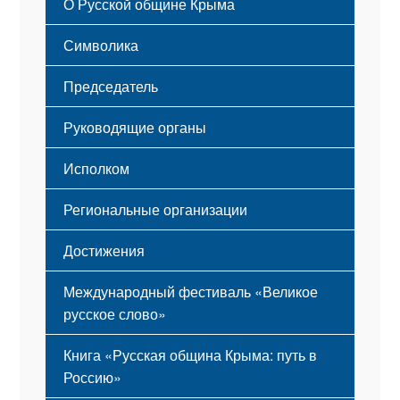
О Русской общине Крыма
Этапы становления
Символика
Принципы деятельности
Флаг
Структура
Председатель
Герб
Мероприятия
Гимн
Устав
Руководящие органы
Исполком
Региональные организации
Достижения
Международный фестиваль «Великое
русское слово»
Книга «Русская община Крыма: путь в
Россию»