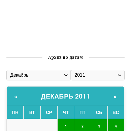
Гумпомощь для десантников накануне Дня ВДВ
Улица Карла Маркса в Феодосии стала улицей
Соборной
Состоялось собрание Симферопольской городской
организации Русской общины Крыма
Архив по датам
ДЕКАБРЬ 2011
«
»
ПН
ВТ
СР
ЧТ
ПТ
СБ
ВС
1
2
3
4