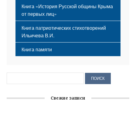
Книга «История Русской общины Крыма
от первых лиц»
Книга патриотических стихотворений
Ильичева В.И.
Книга памяти
Свежие записи
Заслуженная награда руководителю волонтёрской
организации
Ильин день: история и значение праздника