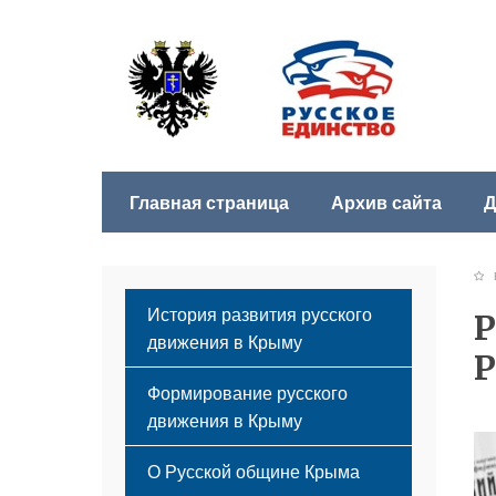
Главная страница
Архив сайта
Д
Б
История развития русского
Р
движения в Крыму
Р
Формирование русского
движения в Крыму
Русский Крым
О Русской общине Крыма