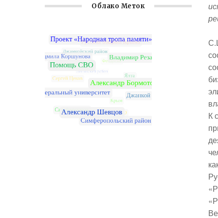
ис
Облако Меток
ре
С.
со
со
би
эл
вл
К 
пр
де
че
ка
Ру
«Р
«Р
Ве