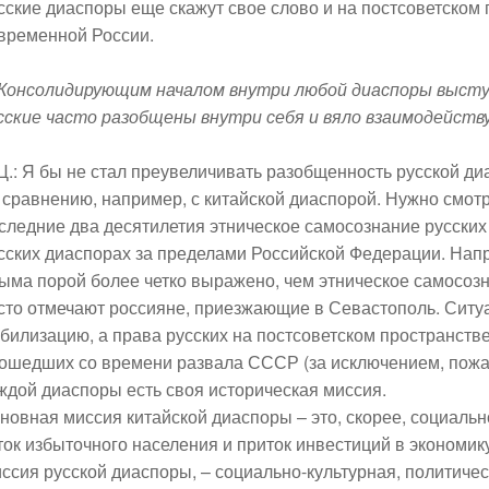
сские диаспоры еще скажут свое слово и на постсоветском п
временной России.
 Консолидирующим началом внутри любой диаспоры высту
сские часто разобщены внутри себя и вяло взаимодейств
Ц.:
Я бы не стал преувеличивать разобщенность русской ди
 сравнению, например, с китайской диаспорой. Нужно смотре
следние два десятилетия этническое самосознание русских 
сских диаспорах за пределами Российской Федерации. Напр
ыма порой более четко выражено, чем этническое самосозн
сто отмечают россияне, приезжающие в Севастополь. Ситу
билизацию, а права русских на постсоветском пространств
ошедших со времени развала СССР (за исключением, пожалу
ждой диаспоры есть своя историческая миссия.
новная миссия китайской диаспоры – это, скорее, социаль
ток избыточного населения и приток инвестиций в экономик
ссия русской диаспоры, – социально-культурная, политичес