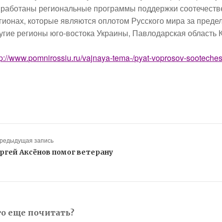
работаны региональные программы поддержки соотечествен
гионах, которые являются оплотом Русского мира за преде
угие регионы юго-востока Украины, Павлодарская область Ка
tp://www.pomnirossiu.ru/vajnaya-tema-/pyat-voprosov-sooteche
Предыдущая запись
ргей Аксёнов помог ветерану
то еще почитать?