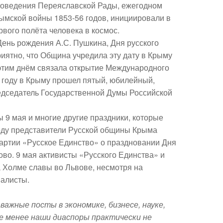
роведения Переяславской Рады, ежегодном
ымской войны 1853-56 годов, инициировали в
рвого полёта человека в космос.
ень рождения А.С. Пушкина, Дня русского
иятно, что Община учредила эту дату в Крыму
с этим днём связала открытие Международного
м году в Крыму прошел пятый, юбилейный,
редседатель Государственной Думы Российской
 9 мая и многие другие праздники, которые
оду представители Русской общины Крыма
партии «Русское Единство» о праздновании Дня
ово. 9 мая активисты «Русского Единства» и
 Холме славы во Львове, несмотря на
налисты.
ажные посты в экономике, бизнесе, науке,
е менее наши диаспоры практически не