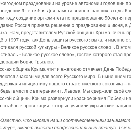
ежегодном праздновании на уровне автономии годовщин п
оведении 9 сентября Дня памяти воинов, павших в годы Кр
ом году создание оргкомитета по празднованию 50-летия пе
давно Россия приняла решение о праздновании 6 июня, в Д
ыка. Нам, представителям Русской общины Крыма, очень пр
ё в 1997 году, как День защиты русского языка, и именно 
стиваля русской культуры «Великое русское слово». В это
стиваль «Великое русское слово», гостем которого стал п
дерации Борис Грызлов.
сская община Крыма чтит и ежегодно отмечает День Победы
ляются знаковыми для всего Русского мира. В нынешнем г
ддержали инициативу нашего стратегического союзника – 
беды вместе с ветеранами г. Львова. Мы сдержали своё сл
сской общины Крыма развернули красное знамя Победы на
сштабные провокации, которые учинили украинские нацио
 Известно, что многие наши соотечественники занимают в
льтуре, имеют высокий профессиональный статус. Тем н