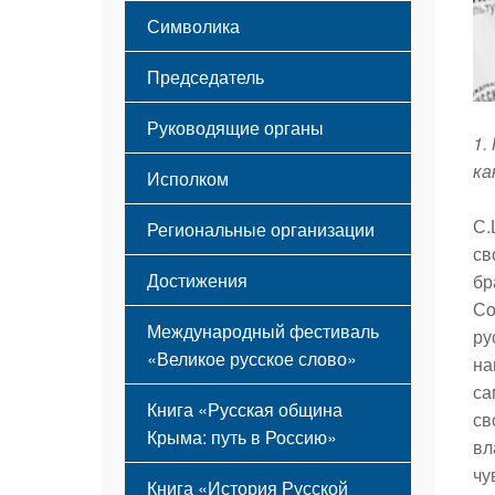
Этапы становления
Символика
Принципы деятельности
Флаг
Структура
Председатель
Герб
Мероприятия
Гимн
Устав
Руководящие органы
1.
ка
Исполком
С.
Региональные организации
св
Достижения
бр
Со
Международный фестиваль
ру
«Великое русское слово»
на
са
Книга «Русская община
св
Крыма: путь в Россию»
вл
чу
Книга «История Русской