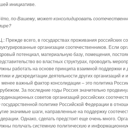
шей инициативе.
 Что, по-Вашему, может консолидировать соотечественни
мире?
Ц.:
Прежде всего, в государствах проживания российских 
руктурированные организации соотечественников. Если орг
дровый потенциал, материальную базу, помещения, посто
едставительство во властных структурах, проводить мероп
лжны работать на основе принципа взаимной поддержки и д
итики и дискредитации деятельности других организаций и 
 менее важный фактор консолидации – это политика России
 рубежом. За последние годы Россия значительно продвину
ординационных советов организаций российских соотечес
 государственной политике Российской Федерации в отнош
угие значимые шаги, направленные на поддержку соотечес
дерации. Однако, сделать предстоит еще очень много. Орг
лжны получать системную политическую и информационную