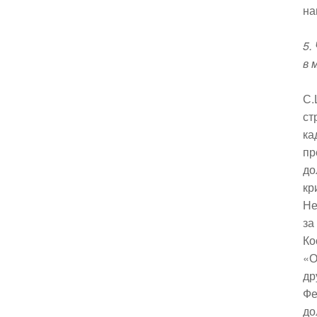
на
5.
в 
С.
ст
ка
пр
до
кр
Не
за
Ко
«О
др
Фе
до