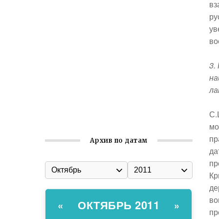
Ильин день: история и значение
вз
праздника
ру
ув
Гумпомощь для десантников накануне
во
Дня ВДВ
Улица Карла Маркса в Феодосии стала
3.
улицей Соборной
на
Состоялось собрание
ла
Симферопольской городской
организации Русской общины Крыма
С.
мо
пр
Архив по датам
да
пр
Кр
де
во
ОКТЯБРЬ 2011
«
»
пр