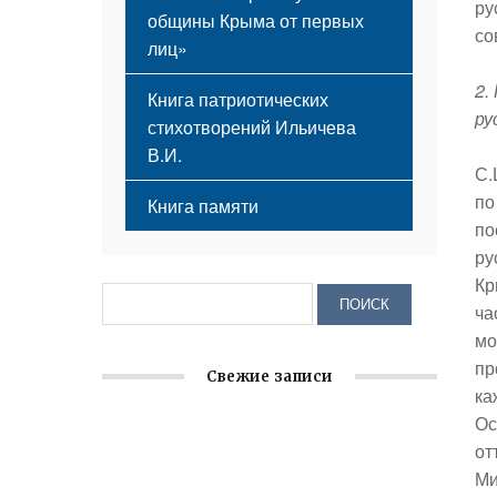
ру
общины Крыма от первых
со
лиц»
2.
Книга патриотических
ру
стихотворений Ильичева
В.И.
С.
по
Книга памяти
по
ру
Кр
ча
мо
пр
Свежие записи
ка
Ос
Заслуженная награда руководителю
от
волонтёрской организации
Ми