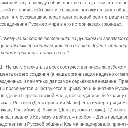
аимодействуют между собой, прежде всего, в том, что касае
сской исторической памяти, создания положительного обра
ерен, что русская диаспора станет основой реинтеграции п
ссоединения Русского мира в его исторических границах.
 Почему наши соотечественники за рубежом не заявляют о
циональным праздникам, как это делают другие: ирландцы
тиноамериканцы, поляки и пр.?
Ц.:
Не могу отвечать за всех соотечественников за рубежом
мента своего создания (а наша организация недавно отмети
аздничных и памятных дат самое серьёзное внимание. Пра
ты празднуются и чествуются в Крыму по инициативе Русск
оведения Переяславской Рады, воссоединившей Украину с 
ыма с Россией (День принятия Манифеста императрицы Ека
ржаву Российскую), 6 июня (День русского языка), 12 июня 
инов, павших в Крымскую войну), 4 ноября – День народног
едставители Русской общины Крыма инициировали принят