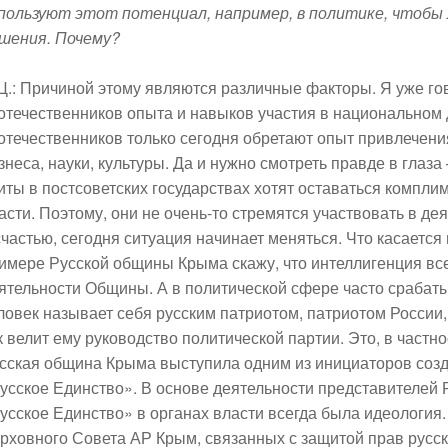
пользуют этот потенциал, например, в политике, чтобы 
шения. Почему?
Ц.:
Причиной этому являются различные факторы. Я уже гов
отечественников опыта и навыков участия в национальном
отечественников только сегодня обретают опыт привлечени
знеса, науки, культуры. Да и нужно смотреть правде в глаза
иты в постсоветских государствах хотят оставаться комп
асти. Поэтому, они не очень-то стремятся участвовать в д
счастью, сегодня ситуация начинает меняться. Что касается
имере Русской общины Крыма скажу, что интеллигенция все
ятельности Общины. А в политической сфере часто срабат
ловек называет себя русским патриотом, патриотом России, н
к велит ему руководство политической партии. Это, в частно
сская община Крыма выступила одним из инициаторов созд
усское Единство». В основе деятельности представителей 
усское Единство» в органах власти всегда была идеология
рховного Совета АР Крым, связанных с защитой прав русск