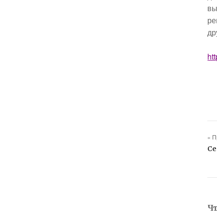
вы
ре
др
ht
« 
Се
Ч