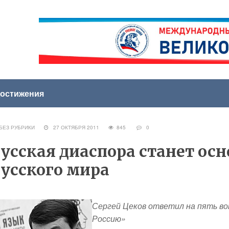
остижения
ЕЗ РУБРИКИ
27 ОКТЯБРЯ 2011
845
0
усская диаспора станет ос
усского мира
Сергей Цеков ответил на пять в
Россию»