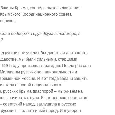
 общины Крыма, сопредседатель движения
 Крымского Координационного совета
венников
чка и поддержка друг друга в той мере, в
х?
иод русских не учили объединяться для защиты
сударстве, мы были сильными, старшими
 1991 году произошла трагедия. После развала
 Миллионы русских по национальности и
овременной России. И вот тогда задачи защиты
и стали основой национального
р, русских Крыма диаспорой – мы живём на
ось начинать с нуля. К сожалению, советская
 советский народ, заглушила в русских
русские – талантливый народ. И я уверен –