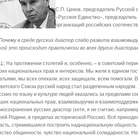
С.П. Цеков, председатель Русской
«Русское Единство», председатель
организаций российских соотечест
 Почему в среде русских диаспор слабо развита взаимовыру
кой это происходит практически во всех других диаспора
Ц.:
На протяжении столетий и, особенно, – в советский пер
оих национальных прав и интересов. Мы жили в едином го
атьями, мы всех опекали, всех защищали, всем помогали.
В
ветского Союза русский народ стал разделенным народом.
сских по языку и культуре людей оказались за пределами с
ших национальных прав, взаимовыручки и взаимоподдержк
мосохранения русских диаспор (хотя, я не считаю, наприме
оей Родине, в пределах исторической России). Всё приходил
асть, стремившаяся построить наднациональную общность –
вство общинности, чувство национальной солидарности. Но 