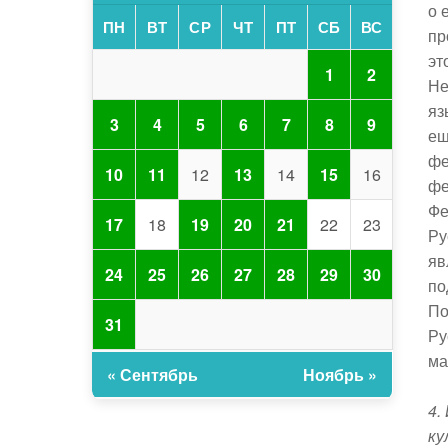
о 
ПН
ВТ
СР
ЧТ
ПТ
СБ
ВС
пр
эт
1
2
Не
яз
3
4
5
6
7
8
9
ещ
фе
10
11
12
13
14
15
16
фе
Фе
17
18
19
20
21
22
23
Ру
яв
24
25
26
27
28
29
30
по
По
31
Ру
ма
« Сентябрь
Ноябрь »
4.
ку