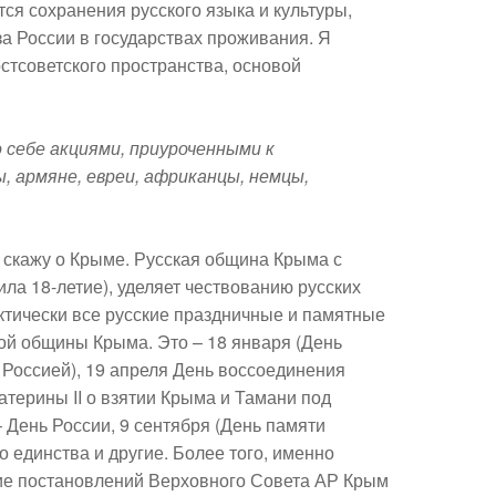
тся сохранения русского языка и культуры,
за России в государствах проживания. Я
остсоветского пространства, основой
 себе акциями, приуроченными к
, армяне, евреи, африканцы, немцы,
, скажу о Крыме. Русская община Крыма с
ла 18-летие), уделяет чествованию русских
ктически все русские праздничные и памятные
ой общины Крыма. Это – 18 января (День
Россией), 19 апреля День воссоединения
терины II о взятии Крыма и Тамани под
– День России, 9 сентября (День памяти
о единства и другие. Более того, именно
ие постановлений Верховного Совета АР Крым