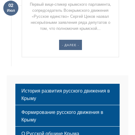
Первый вице-спикер крымского парламента,
02
сопредседатель Всекрымского движения
Июл
«Русское единство» Сергей Цеков назвал
несерьёзными заявления ряда депутатов о
том, что полномочия крымской...
- ДАЛЕЕ -
История развития русского движения в
Крыму
Формирование русского движения в
Крыму
Русский Крым
О Русской общине Крыма