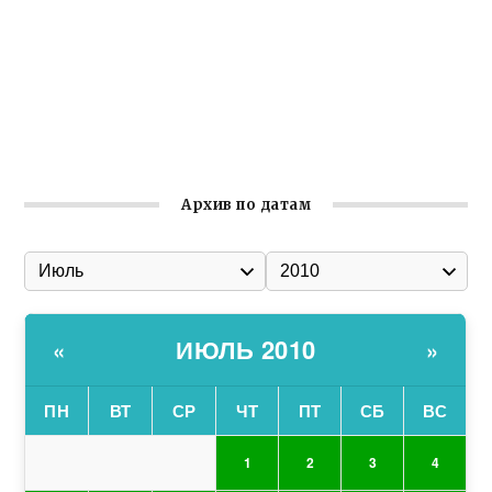
общины Крыма
Заслуженная награда руководителю волонтёрской
организации
Ильин день: история и значение праздника
Гумпомощь для десантников накануне Дня ВДВ
Архив по датам
ИЮЛЬ 2010
«
»
ПН
ВТ
СР
ЧТ
ПТ
СБ
ВС
1
2
3
4