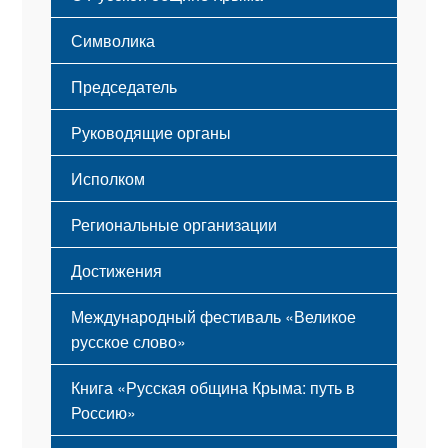
Этапы становления
Символика
Принципы деятельности
Флаг
Структура
Председатель
Герб
Мероприятия
Гимн
Устав
Руководящие органы
Исполком
Региональные организации
Достижения
Международный фестиваль «Великое
русское слово»
Книга «Русская община Крыма: путь в
Россию»