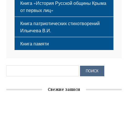
Книга «История Русской общины Крыма
от первых лиц»
Книга патриотических стихотворений
Ильичева В.И.
Книга памяти
Свежие записи
Крымское отделение «Ассамблеи народов России»
реализует проект «С чего начинается Родина»
Встреча с активом Ялтинской организации Русской