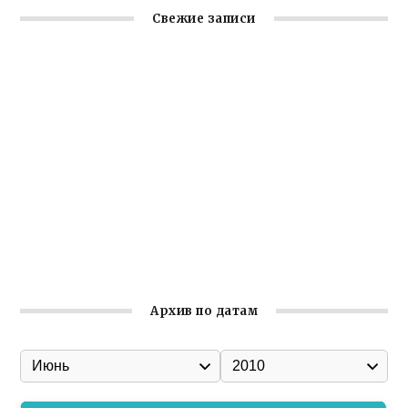
Свежие записи
Крымское отделение «Ассамблеи народов России»
реализует проект «С чего начинается Родина»
Встреча с активом Ялтинской организации Русской
общины Крыма
Заслуженная награда руководителю волонтёрской
организации
Ильин день: история и значение праздника
Гумпомощь для десантников накануне Дня ВДВ
Архив по датам