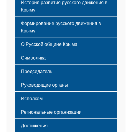
История развития русского движения в
Крыму
Формирование русского движения в
Крыму
Русский Крым
О Русской общине Крыма
Этапы становления
Символика
Принципы деятельности
Флаг
Структура
Председатель
Герб
Мероприятия
Гимн
Устав
Руководящие органы
Исполком
Региональные организации
Достижения