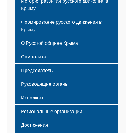
История развития русского движения в
Крыму
Формирование русского движения в
Крыму
Русский Крым
О Русской общине Крыма
Этапы становления
Символика
Принципы деятельности
Флаг
Структура
Председатель
Герб
Мероприятия
Гимн
Устав
Руководящие органы
Исполком
Региональные организации
Достижения