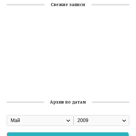
Свежие записи
Крымское отделение «Ассамблеи народов России»
реализует проект «С чего начинается Родина»
Встреча с активом Ялтинской организации Русской
общины Крыма
Заслуженная награда руководителю волонтёрской
организации
Ильин день: история и значение праздника
Гумпомощь для десантников накануне Дня ВДВ
Архив по датам