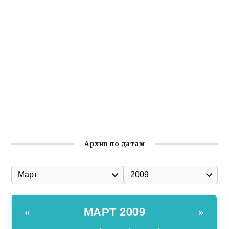
Заслуженная награда руководителю волонтёрской
организации
Ильин день: история и значение праздника
Гумпомощь для десантников накануне Дня ВДВ
Улица Карла Маркса в Феодосии стала улицей
Соборной
Состоялось собрание Симферопольской городской
организации Русской общины Крыма
Архив по датам
МАРТ 2009
«
»