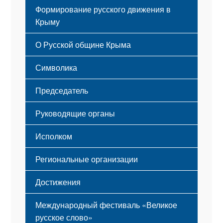
Формирование русского движения в
Крыму
Русский Крым
О Русской общине Крыма
Этапы становления
Символика
Принципы деятельности
Флаг
Структура
Председатель
Герб
Мероприятия
Гимн
Устав
Руководящие органы
Исполком
Региональные организации
Достижения
Международный фестиваль «Великое
русское слово»