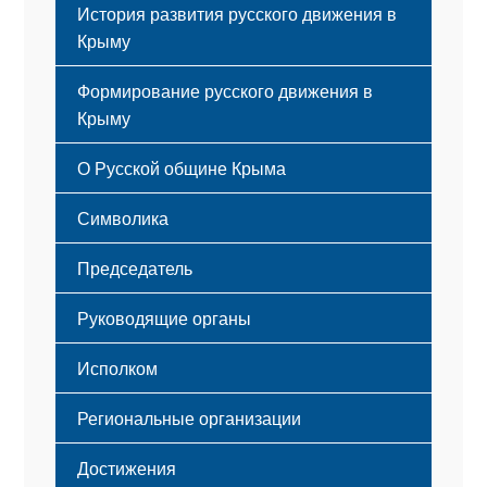
История развития русского движения в
Крыму
Формирование русского движения в
Крыму
Русский Крым
О Русской общине Крыма
Этапы становления
Символика
Принципы деятельности
Флаг
Структура
Председатель
Герб
Мероприятия
Гимн
Устав
Руководящие органы
Исполком
Региональные организации
Достижения