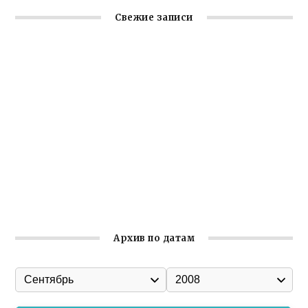
Свежие записи
Крымское отделение «Ассамблеи народов России»
реализует проект «С чего начинается Родина»
Встреча с активом Ялтинской организации Русской
общины Крыма
Заслуженная награда руководителю волонтёрской
организации
Ильин день: история и значение праздника
Гумпомощь для десантников накануне Дня ВДВ
Архив по датам