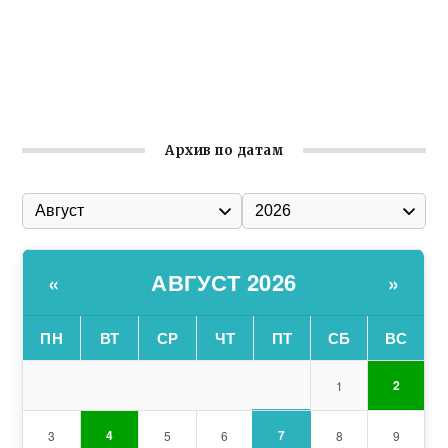
Улица Карла Маркса в Феодосии стала улицей
Соборной
Состоялось собрание Симферопольской городской
организации Русской общины Крыма
Архив по датам
АВГУСТ 2026
«
»
ПН
ВТ
СР
ЧТ
ПТ
СБ
ВС
2
1
7
4
3
5
6
8
9