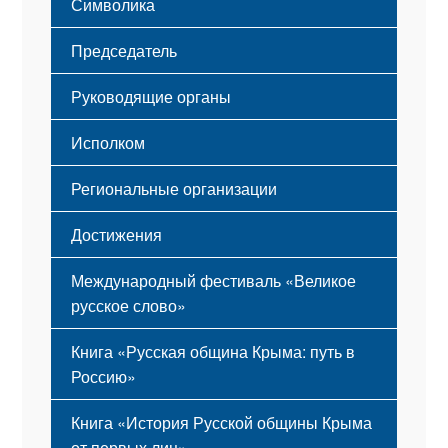
Символика
Принципы деятельности
Флаг
Структура
Председатель
Герб
Мероприятия
Гимн
Устав
Руководящие органы
Исполком
Региональные организации
Достижения
Международный фестиваль «Великое
русское слово»
Книга «Русская община Крыма: путь в
Россию»
Книга «История Русской общины Крыма
от первых лиц»