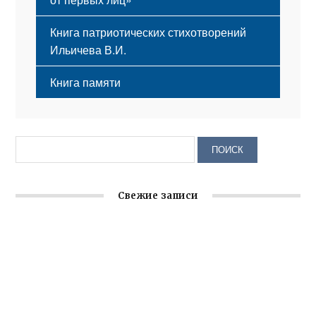
Книга патриотических стихотворений
Ильичева В.И.
Книга памяти
Свежие записи
Заслуженная награда руководителю волонтёрской
организации
Ильин день: история и значение праздника
Гумпомощь для десантников накануне Дня ВДВ