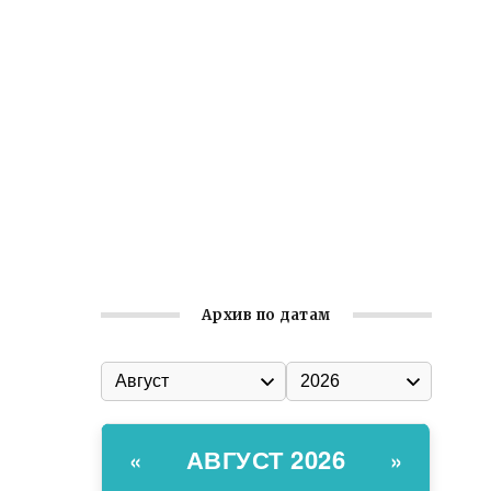
Встреча с активом Ялтинской
организации Русской общины Крыма
Заслуженная награда руководителю
волонтёрской организации
Ильин день: история и значение
праздника
Гумпомощь для десантников накануне
Дня ВДВ
Архив по датам
АВГУСТ 2026
«
»