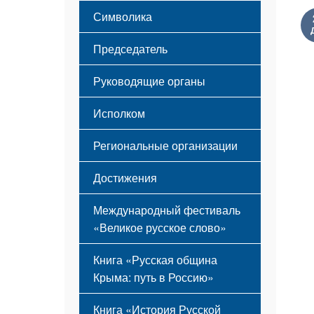
Этапы становления
Символика
Принципы деятельности
Флаг
Структура
Председатель
Герб
Мероприятия
Гимн
Устав
Руководящие органы
Исполком
Региональные организации
Достижения
Международный фестиваль
«Великое русское слово»
Книга «Русская община
Крыма: путь в Россию»
Книга «История Русской