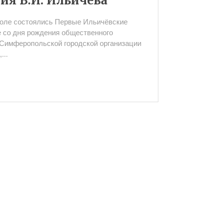
ия В.И. Ильичёва
оле состоялись Первые Ильичёвские
е со дня рождения общественного
 Симферопольской городской организации
...