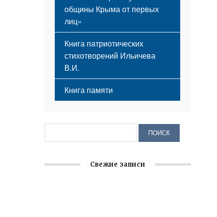
общины Крыма от первых
лиц»
Книга патриотических
стихотворений Ильичева
В.И.
Книга памяти
Свежие записи
Крымское отделение «Ассамблеи
народов России» реализует проект «С
чего начинается Родина»