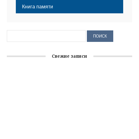
Книга памяти
Свежие записи
Крымское отделение «Ассамблеи народов России»
реализует проект «С чего начинается Родина»
Встреча с активом Ялтинской организации Русской
общины Крыма
Заслуженная награда руководителю волонтёрской
организации
Ильин день: история и значение праздника
Гумпомощь для десантников накануне Дня ВДВ