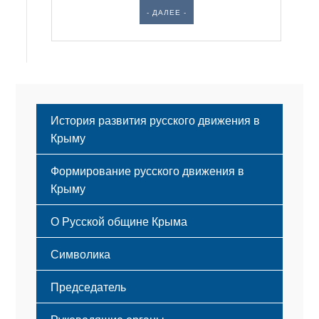
- ДАЛЕЕ -
История развития русского движения в
Крыму
Формирование русского движения в
Крыму
Русский Крым
О Русской общине Крыма
Этапы становления
Символика
Принципы деятельности
Флаг
Структура
Председатель
Герб
Мероприятия
Гимн
Устав