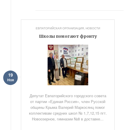
ЕВПАТОРИЙСКАЯ ОРГАНИЗАЦИЯ
,
НОВОСТИ
Школы помогают фронту
19
Ноя
Депутат Евпаторийского городского совета
от партии «Единая Россия», член Русской
общины Крыма Валерий Маркосянц помог
коллективам средних школ № 1,7,12,15 пгт.
Новоозерное, гимназии №8 в доставке...