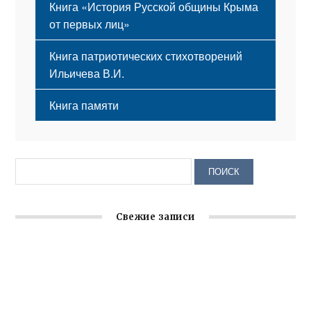
Книга «История Русской общины Крыма
от первых лиц»
Книга патриотических стихотворений
Ильичева В.И.
Книга памяти
Свежие записи
Заслуженная награда руководителю волонтёрской
организации
Ильин день: история и значение праздника