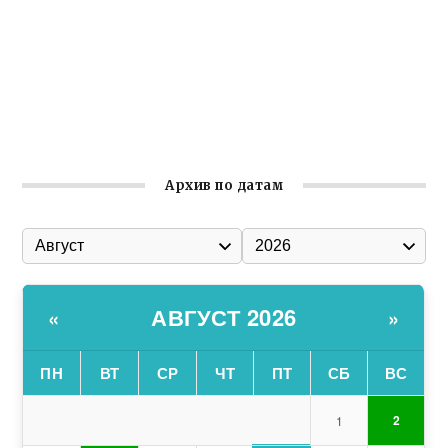
Гумпомощь для десантников накануне Дня ВДВ
Улица Карла Маркса в Феодосии стала улицей
Соборной
Состоялось собрание Симферопольской городской
организации Русской общины Крыма
Архив по датам
АВГУСТ 2026
«
»
ПН
ВТ
СР
ЧТ
ПТ
СБ
ВС
2
1