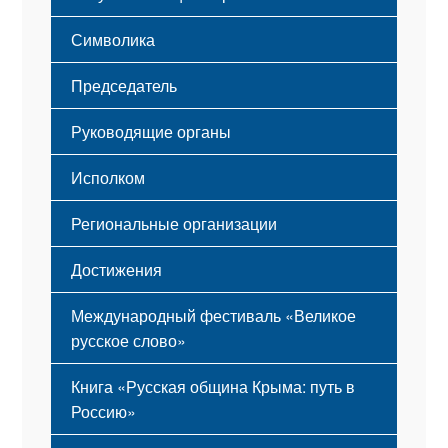
Этапы становления
Символика
Принципы деятельности
Флаг
Структура
Председатель
Герб
Мероприятия
Гимн
Устав
Руководящие органы
Исполком
Региональные организации
Достижения
Международный фестиваль «Великое
русское слово»
Книга «Русская община Крыма: путь в
Россию»