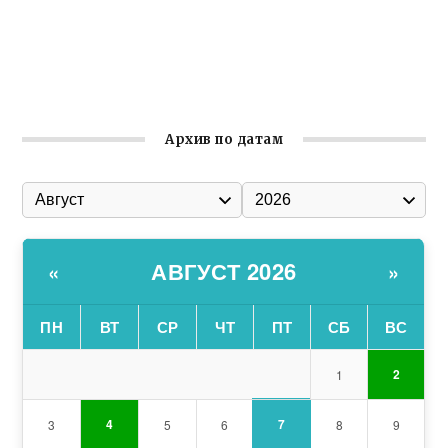
Соборной
Состоялось собрание Симферопольской городской
организации Русской общины Крыма
Архив по датам
АВГУСТ 2026
«
»
ПН
ВТ
СР
ЧТ
ПТ
СБ
ВС
2
1
7
4
3
5
6
8
9