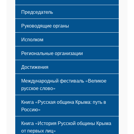
Флаг
Структура
Председатель
Герб
Мероприятия
Гимн
Устав
Руководящие органы
Исполком
Региональные организации
Достижения
Международный фестиваль «Великое
русское слово»
Книга «Русская община Крыма: путь в
Россию»
Книга «История Русской общины Крыма
от первых лиц»