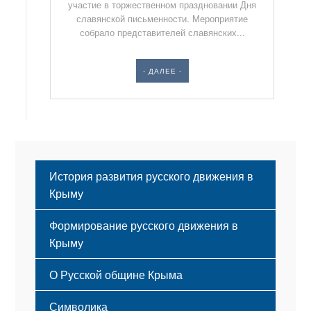
участие в торжественном праздновании Дня
славянской письменности. Мероприятие
собрало представителей славянских...
- ДАЛЕЕ -
История развития русского движения в
Крыму
Формирование русского движения в
Крыму
Русский Крым
О Русской общине Крыма
Этапы становления
Символика
Принципы деятельности