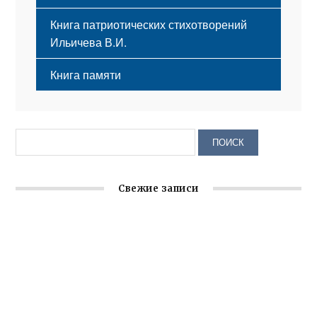
Книга патриотических стихотворений
Ильичева В.И.
Книга памяти
Свежие записи
Заслуженная награда руководителю волонтёрской
организации
Ильин день: история и значение праздника
Гумпомощь для десантников накануне Дня ВДВ
Улица Карла Маркса в Феодосии стала улицей