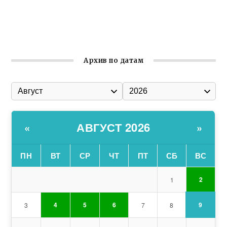
Ильин день: история и значение праздника
Гумпомощь для десантников накануне Дня ВДВ
Архив по датам
АВГУСТ 2026
«
»
ПН
ВТ
СР
ЧТ
ПТ
СБ
ВС
2
1
9
4
5
6
3
7
8