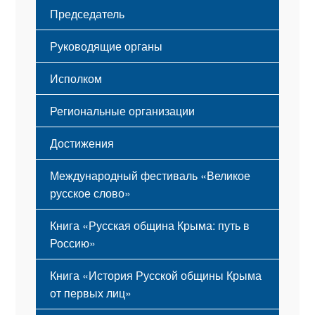
Структура
Председатель
Герб
Мероприятия
Гимн
Устав
Руководящие органы
Исполком
Региональные организации
Достижения
Международный фестиваль «Великое
русское слово»
Книга «Русская община Крыма: путь в
Россию»
Книга «История Русской общины Крыма
от первых лиц»