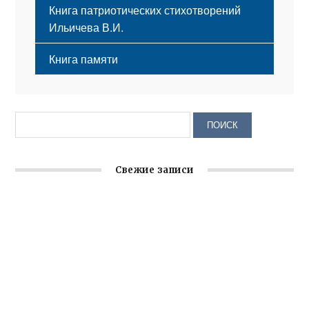
Книга патриотических стихотворений
Ильичева В.И.
Книга памяти
Свежие записи
Крымское отделение «Ассамблеи народов России»
реализует проект «С чего начинается Родина»
Встреча с активом Ялтинской организации Русской
общины Крыма
Заслуженная награда руководителю волонтёрской
организации