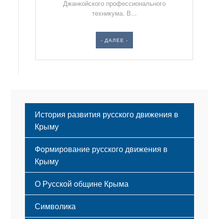
Джанкойского профессионального
техникума. В...
- ДАЛЕЕ -
История развития русского движения в
Крыму
Формирование русского движения в
Крыму
Русский Крым
О Русской общине Крыма
Этапы становления
Символика
Принципы деятельности
Флаг